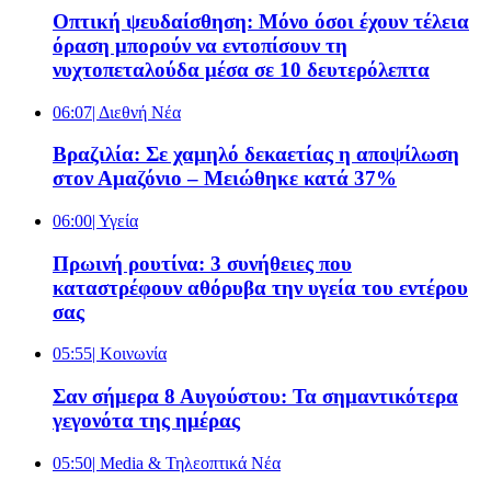
Οπτική ψευδαίσθηση: Μόνο όσοι έχουν τέλεια
όραση μπορούν να εντοπίσουν τη
νυχτοπεταλούδα μέσα σε 10 δευτερόλεπτα
06:07
| Διεθνή Νέα
Βραζιλία: Σε χαμηλό δεκαετίας η αποψίλωση
στον Αμαζόνιο – Μειώθηκε κατά 37%
06:00
| Υγεία
Πρωινή ρουτίνα: 3 συνήθειες που
καταστρέφουν αθόρυβα την υγεία του εντέρου
σας
05:55
| Κοινωνία
Σαν σήμερα 8 Αυγούστου: Τα σημαντικότερα
γεγονότα της ημέρας
05:50
| Media & Τηλεοπτικά Νέα