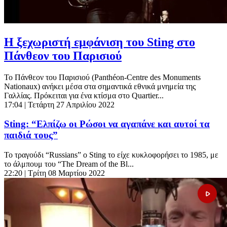
Η ξεχωριστή εμφάνιση του Sting στο
Πάνθεον του Παρισιού
Το Πάνθεον του Παρισιού (Panthéon-Centre des Monuments
Nationaux) ανήκει μέσα στα σημαντικά εθνικά μνημεία της
Γαλλίας. Πρόκειται για ένα κτίσμα στο Quartier...
17:04
| Τετάρτη 27 Απριλίου 2022
Sting: “Ελπίζω οι Ρώσοι να αγαπάνε και αυτοί τα
παιδιά τους”
To τραγούδι “Russians” ο Sting το είχε κυκλοφορήσει το 1985, με
το άλμπουμ του “The Dream of the Bl...
22:20
| Τρίτη 08 Μαρτίου 2022