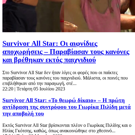
Survivor All Star: Οι αιφνίδιες
αποχωρήσεις – Παραβίασαν τους κανόνες
και βρέθηκαν εκτός παιχνιδιού
Στο Survivor All Star δεν ήταν λίγες οι φορές που οι παίκτες
παραβίασαν τους κανόνες του παιχνιδιού. Μάλιστα, οι ποινές που
επιβλήθηκαν από την παραγωγή, στέ...
22:20
| Τετάρτη 05 Ιουλίου 2023
Survivor All Star: «Το θεωρώ δίκαιο» – Η πρώτη
αντίδραση της συντρόφου του Γιωρίκα Πιλίδη μετά
την αποβολή του
Εκτός Survivor All Star βρίσκονται πλέον ο Γιωρίκας Πιλίδης και ο
Ηλίας Γκότσης, καθώς, όπως ανακοινώθηκε στο χθεσινό...