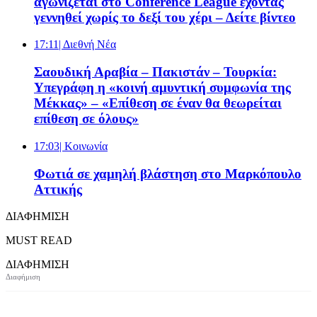
αγωνίζεται στο Conference League έχοντας
γεννηθεί χωρίς το δεξί του χέρι – Δείτε βίντεο
17:11
| Διεθνή Νέα
Σαουδική Αραβία – Πακιστάν – Τουρκία:
Υπεγράφη η «κοινή αμυντική συμφωνία της
Μέκκας» – «Επίθεση σε έναν θα θεωρείται
επίθεση σε όλους»
17:03
| Κοινωνία
Φωτιά σε χαμηλή βλάστηση στο Μαρκόπουλο
Αττικής
ΔΙΑΦΗΜΙΣΗ
MUST READ
ΔΙΑΦΗΜΙΣΗ