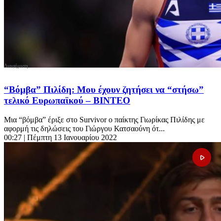
“Βόμβα” Πιλίδη: Μου έχουν ζητήσει να “στήσω”
τελικό Ευρωπαϊκού – BINTEO
Μια “βόμβα” έριξε στο Survivor ο παίκτης Γιωρίκας Πιλίδης με
αφορμή τις δηλώσεις του Γιώργου Κατσαούνη ότ...
00:27
| Πέμπτη 13 Ιανουαρίου 2022