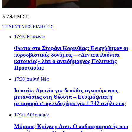
ΔΙΑΦΗΜΙΣΗ
ΤΕΛΕΥΤΑΙΕΣ ΕΙΔΗΣΕΙΣ
17:35
| Κοινωνία
Φωτιά στο Στεφάνι Κορινθίας: Ενισχύθηκαν οι
πυροσβεστικές δυνάμεις – «Δεν απειλούνται
κατοικίες» λέει ο αντιδήμαρχος Πολιτικής
Προστασίας
17:30
| Διεθνή Νέα
Ισπανία: Αγωνία για δεκάδες αγνοούμενους
μετανάστες στη Θέουτα – Ετοιμάζεται η
μεταφορά στην ενδοχώρα για 1.342 ανήλικους
17:20
| Αθλητισμός
Μάριους Κρίγκερ Λιντ: Ο ποδοσφαιριστής που