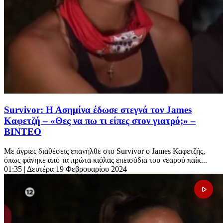
Survivor: Η Ασημίνα έδωσε στεγνά τον James
Καφετζή – «Θες να πω τι είπες στον γιατρό;» –
ΒΙΝΤΕΟ
Με άγριες διαθέσεις επανήλθε στο Survivor ο James Καφετζής,
όπως φάνηκε από τα πρώτα κιόλας επεισόδια του νεαρού παίκ...
01:35
| Δευτέρα 19 Φεβρουαρίου 2024