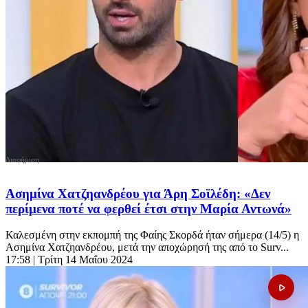
Ασημίνα Χατζηανδρέου για Άρη Σοϊλέδη: «Δεν
περίμενα ποτέ να φερθεί έτσι στην Μαρία Αντωνά»
Καλεσμένη στην εκπομπή της Φαίης Σκορδά ήταν σήμερα (14/5) η
Ασημίνα Χατζηανδρέου, μετά την αποχώρησή της από το Surv...
17:58
| Τρίτη 14 Μαΐου 2024