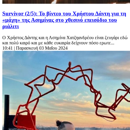
Survivor (2/5): Το βίντεο του Χρήστου Δάντη για τη
«μάχη» της Ασημίνας στο χθεσινό επεισόδιο του
ριάλιτι
Ο Χρήστος Δάντης και η Ασημίνα Χατζηανδρέου είναι ζευγάρι εδώ
και πολύ καιρό και με κάθε ευκαιρία δείχνουν πόσο ερωτε...
10:41
| Παρασκευή 03 Μαΐου 2024