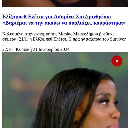
Ελίζαμπεθ Ελέτσι για Ασημίνα Χατζηανδρέου:
«Βαριέμαι να την ακούω να ουρλιάζει, κουράστηκα»
Καλεσμένη στην εκπομπή της Μαρίας Μπακοδήμου βρέθηκε
σήμερα (21/1) η Ελίζαμπεθ Ελέτσι. Η πρώην παίκτρια του Survivor
...
22:16
| Κυριακή 21 Ιανουαρίου 2024