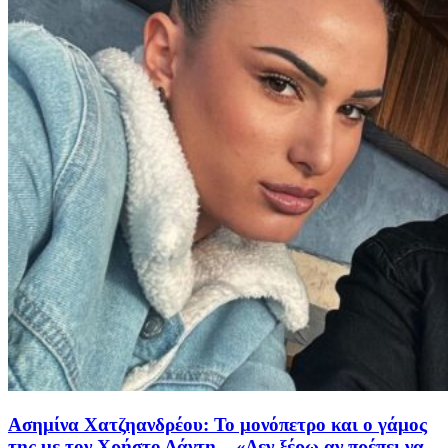
Ασημίνα Χατζηανδρέου: Το μονόπετρο και ο γάμος
της με τον Χρήστο Δάντη – «Δεν ξέρω αν πρέπει να