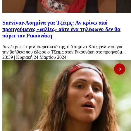
Survivor-Ασημίνα για Τζέιμς: Αν κρίνω από
προηγούμενες «φιλίες» ούτε ένα τηλέφωνο δεν θα
πάρει τον Ρικουνάκη
Δεν έκρυψε την δυσαρέσκειά της, η Ασημίνα Χατζηανδρέου για
την βοήθεια που έδωσε ο Τζέιμς στον Ρικουνάκη στο προηγούμ...
23:39
| Κυριακή 24 Μαρτίου 2024