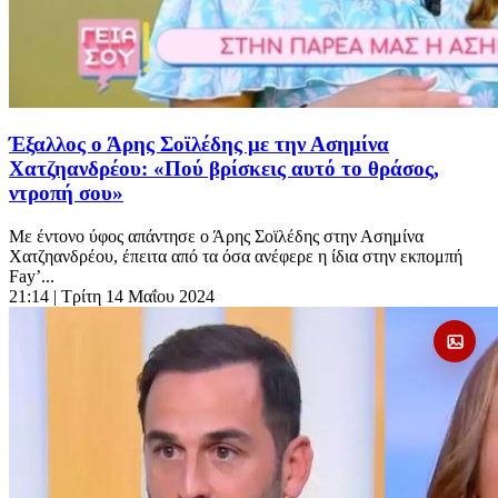
Έξαλλος ο Άρης Σοϊλέδης με την Ασημίνα
Χατζηανδρέου: «Πού βρίσκεις αυτό το θράσος,
ντροπή σου»
Με έντονο ύφος απάντησε ο Άρης Σοϊλέδης στην Ασημίνα
Χατζηανδρέου, έπειτα από τα όσα ανέφερε η ίδια στην εκπομπή
Fay’...
21:14
| Τρίτη 14 Μαΐου 2024