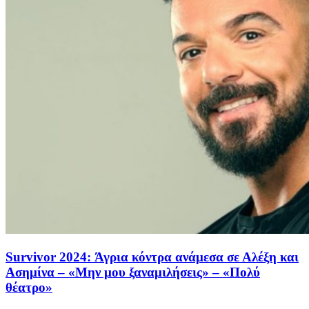
Survivor 2024: Άγρια κόντρα ανάμεσα σε Αλέξη και
Ασημίνα – «Μην μου ξαναμιλήσεις» – «Πολύ
θέατρο»