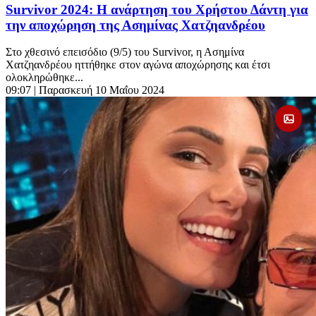
Survivor 2024: Η ανάρτηση του Χρήστου Δάντη για
την αποχώρηση της Ασημίνας Χατζηανδρέου
Στο χθεσινό επεισόδιο (9/5) του Survivor, η Ασημίνα
Χατζηανδρέου ηττήθηκε στον αγώνα αποχώρησης και έτσι
ολοκληρώθηκε...
09:07
| Παρασκευή 10 Μαΐου 2024