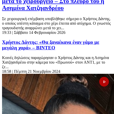
μετά το χειρουργείο – Στο πλευρό του η
Ασημίνα Χατζηανδρέου
Σε χειρουργική επέμβαση υποβλήθηκε σήμερα ο Χρήστος Δάντης,
ο οποίος υπέστη κάταγμα στο χέρι έπειτα από ατύχημα. Ο γνωστός
τραγουδιστής αναρρώνει μετά το χει...
19:33
| Σάββατο 14 Φεβρουαρίου 2026
Χρήστος Δάντης: «Θα ξαναέκανα έναν γάμο με
μεγάλη χαρά» – ΒΙΝΤΕΟ
Κοινές δηλώσεις παραχώρησαν ο Χρήστος Δάντης και η Ασημίνα
Χατζηανδρέου στην κάμερα του «Πρωινού» στον ΑΝΤ1, με το
ζε...
18:58
| Πέμπτη 21 Νοεμβρίου 2024