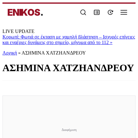
ENIKOS
.
LIVE UPDATE
Κορωπί: Φωτιά σε έκταση με χαμηλή βλάστηση – Ισχυρές επίγειες
και εναέριες δυνάμεις στο σημείο, μήνυμα από το 112
»
Αρχική
»
ΑΣΗΜΙΝΑ ΧΑΤΖΗΑΝΔΡΕΟΥ
ΑΣΗΜΙΝΑ ΧΑΤΖΗΑΝΔΡΕΟΥ