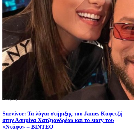
Survivor: Τα λόγια στήριξης του James Καφετζή
στην Ασημίνα Χατζηανδρέου και το story του
«Ντάφυ» – ΒΙΝΤΕΟ