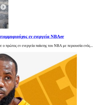
ατομμυριούχος εν ενεργεία NBAer
ο πρώτος εν ενεργεία παίκτης του ΝΒΑ με περιουσία ενός...