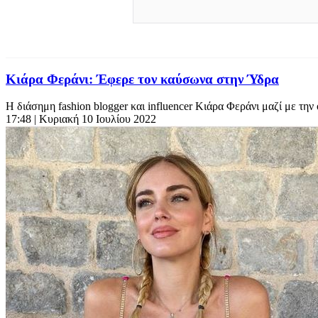
Κιάρα Φεράνι: Έφερε τον καύσωνα στην Ύδρα
Η διάσημη fashion blogger και influencer Κιάρα Φεράνι μαζί με την 
17:48
| Κυριακή 10 Ιουλίου 2022