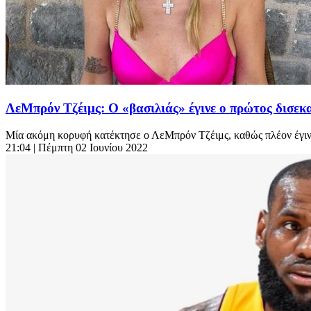
ΛεΜπρόν Τζέιμς: O «βασιλιάς» έγινε ο πρώτος δισεκ
Μία ακόμη κορυφή κατέκτησε ο ΛεΜπρόν Τζέιμς, καθώς πλέον έγινε 
21:04
| Πέμπτη 02 Ιουνίου 2022