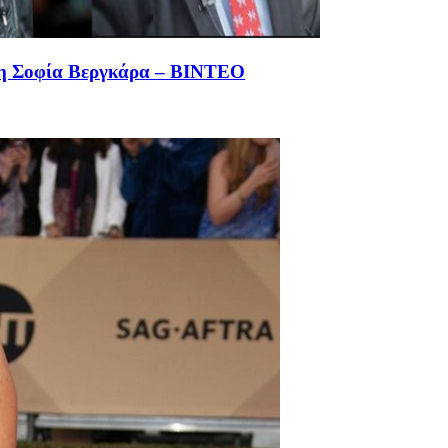
ο η Σοφία Βεργκάρα – ΒΙΝΤΕΟ