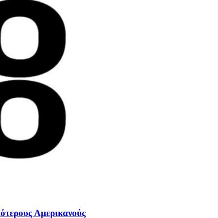
σιότερους Αμερικανούς