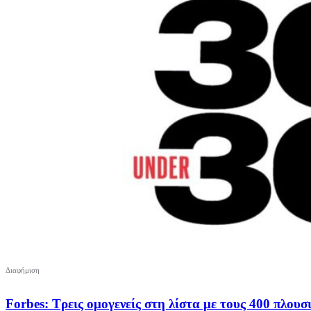
Forbes: Τρεις ομογενείς στη λίστα με τους 400 πλου