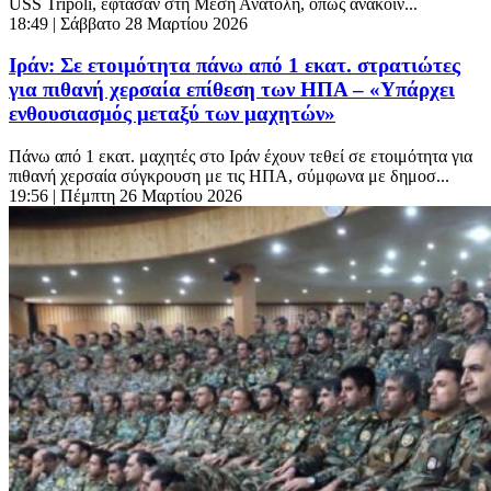
USS Tripoli, έφτασαν στη Μέση Ανατολή, όπως ανακοίν...
18:49
| Σάββατο 28 Μαρτίου 2026
Ιράν: Σε ετοιμότητα πάνω από 1 εκατ. στρατιώτες
για πιθανή χερσαία επίθεση των ΗΠΑ – «Υπάρχει
ενθουσιασμός μεταξύ των μαχητών»
Πάνω από 1 εκατ. μαχητές στο Ιράν έχουν τεθεί σε ετοιμότητα για
πιθανή χερσαία σύγκρουση με τις ΗΠΑ, σύμφωνα με δημοσ...
19:56
| Πέμπτη 26 Μαρτίου 2026