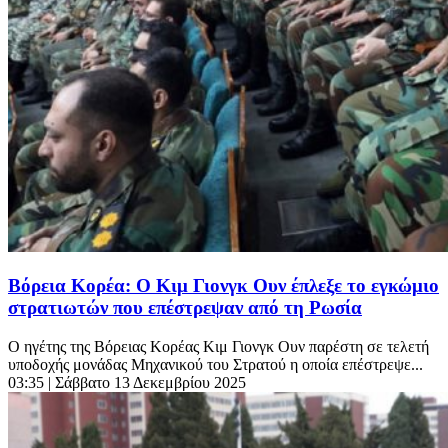
Βόρεια Κορέα: Ο Κιμ Γιονγκ Ουν έπλεξε το εγκώμιο
στρατιωτών που επέστρεψαν από τη Ρωσία
Ο ηγέτης της Βόρειας Κορέας Κιμ Γιονγκ Ουν παρέστη σε τελετή
υποδοχής μονάδας Μηχανικού του Στρατού η οποία επέστρεψε...
03:35
| Σάββατο 13 Δεκεμβρίου 2025