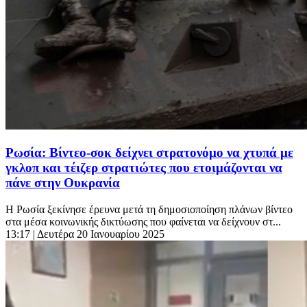
Ρωσία: Βίντεο-σοκ δείχνει στρατονόμο να χτυπά με
γκλοπ και τέιζερ στρατιώτες που ετοιμάζονται να
πάνε στην Ουκρανία
Η Ρωσία ξεκίνησε έρευνα μετά τη δημοσιοποίηση πλάνων βίντεο
στα μέσα κοινωνικής δικτύωσης που φαίνεται να δείχνουν στ...
13:17
| Δευτέρα 20 Ιανουαρίου 2025