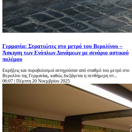
Γερμανία: Στρατιώτες στο μετρό του Βερολίνου –
Άσκηση των Ενόπλων Δυνάμεων με σενάριο αστικού
πολέμου
Eκρήξεις και πυροβολισμοί αντηχούσαν από σταθμό του μετρό στο
Βερολίνο της Γερμανίας, καθώς διεξάγεται η πενθήμερη στ...
06:07
| Πέμπτη 20 Νοεμβρίου 2025