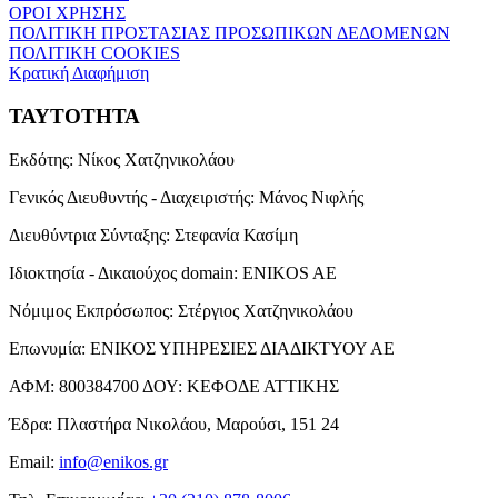
ΟΡΟΙ ΧΡΗΣΗΣ
ΠΟΛΙΤΙΚΗ ΠΡΟΣΤΑΣΙΑΣ ΠΡΟΣΩΠΙΚΩΝ ΔΕΔΟΜΕΝΩΝ
ΠΟΛΙΤΙΚΗ COOKIES
Κρατική Διαφήμιση
ΤΑΥΤΟΤΗΤΑ
Εκδότης:
Νίκος Χατζηνικολάου
Γενικός Διευθυντής - Διαχειριστής:
Μάνος Νιφλής
Διευθύντρια Σύνταξης:
Στεφανία Κασίμη
Ιδιοκτησία - Δικαιούχος domain:
ENIKOS AE
Νόμιμος Εκπρόσωπος:
Στέργιος Χατζηνικολάου
Επωνυμία:
ΕΝΙΚΟΣ ΥΠΗΡΕΣΙΕΣ ΔΙΑΔΙΚΤΥΟΥ ΑΕ
ΑΦΜ:
800384700
ΔΟΥ:
ΚΕΦΟΔΕ ΑΤΤΙΚΗΣ
Έδρα:
Πλαστήρα Νικολάου, Μαρούσι, 151 24
Email:
info@enikos.gr