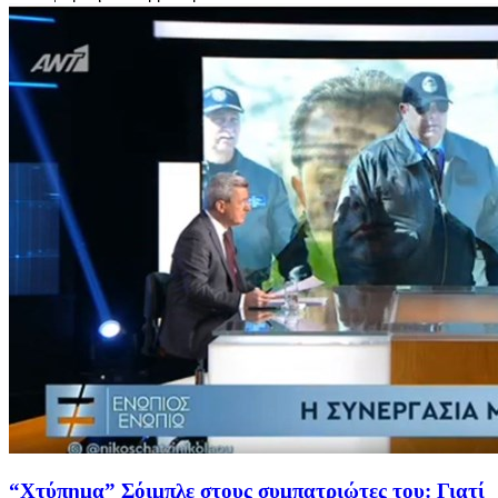
“Χτύπημα” Σόιμπλε στους συμπατριώτες του: Γιατί