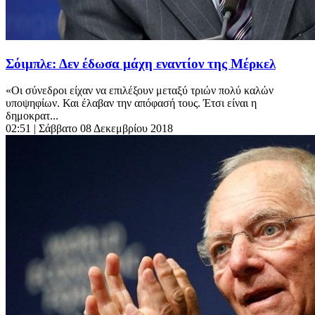
Σόιμπλε: Δεν έδωσα μάχη εναντίον της Mέρκελ
«Οι σύνεδροι είχαν να επιλέξουν μεταξύ τριών πολύ καλών
υποψηφίων. Και έλαβαν την απόφασή τους. Έτσι είναι η
δημοκρατ...
02:51
| Σάββατο 08 Δεκεμβρίου 2018