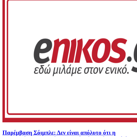
Παρέμβαση Σόιμπλε: Δεν είναι απόλυτο ότι η