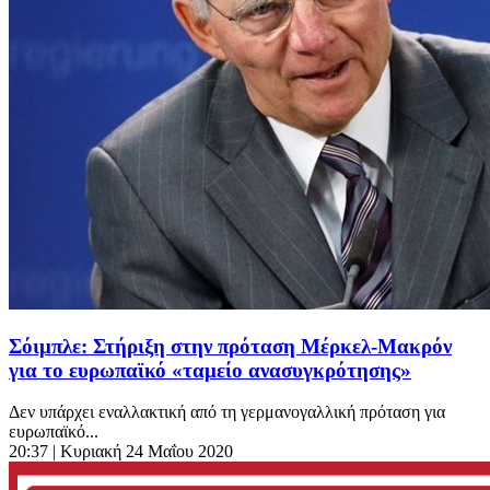
Σόιμπλε: Στήριξη στην πρόταση Μέρκελ-Μακρόν
για το ευρωπαϊκό «ταμείο ανασυγκρότησης»
Δεν υπάρχει εναλλακτική από τη γερμανογαλλική πρόταση για
ευρωπαϊκό...
20:37
| Κυριακή 24 Μαΐου 2020