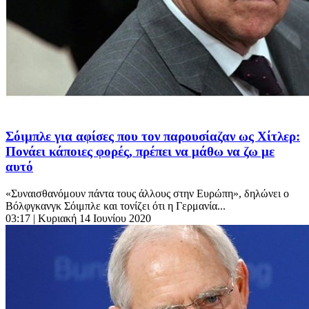
Σόιμπλε για αφίσες που τον παρουσίαζαν ως Χίτλερ:
Πονάει κάποιες φορές, πρέπει να μάθω να ζω με
αυτό
«Συναισθανόμουν πάντα τους άλλους στην Ευρώπη», δηλώνει ο
Βόλφγκανγκ Σόιμπλε και τονίζει ότι η Γερμανία...
03:17
| Κυριακή 14 Ιουνίου 2020