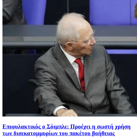
Επιφυλακτικός ο Σόιμπλε: Προέχει η σωστή χρήση
των δισεκατομμυρίων του πακέτου βοήθειας