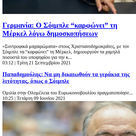
Γερμανία: Ο Σόιμπλε “καρφώνει” τη
Μέρκελ λόγω δημοσκοπήσεων
«Συντροφικά μαχαιρώματα» στους Χριστιανοδημοκράτες, με τον
Σόιμπλε να “καρφώνει” τη Μέρκελ, δημιουργούν τα χαμηλά
ποσοστά του υποψηφίου για την κ...
03:12
| Τρίτη 21 Σεπτεμβρίου 2021
Παπαδημούλης: Να μη δικαιωθούν τα γεράκια της
λιτότητας, όπως ο Σόιμπλε
Ομιλία στην Ολομέλεια του Ευρωκοινοβουλίου πραγματοποίησε...
10:25
| Τετάρτη 09 Ιουνίου 2021