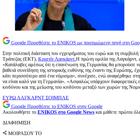
Google
Προσθέστε το ENIKOS ως προτιμώμενη πηγή στη Goo
Στην πολιτική διάσταση του εγχειρήματος του ευρώ και τη συμβολή
Τράπεζας (ΕΚΤ),
Κριστίν Λαγκάρντ.
Η πρώτη ομιλία της Λαγκάρντ, 
«Κατάλαβες αμέσως ότι η επανένωση της Γερμανίας θα μπορούσε να
βαθειά συνείδηση της ιστορικής ευθύνης της έναντι της Ευρώπης, έ
κάτι περισσότερο από ένα νόμισμα», συνέχισε, ενώ αναφέρθηκε στην 
να είναι καλό για τη Γερμανία». «Ασφαλώς υπάρχουν διαφορετικές α
κινδύνου και της μείωσης του κινδύνου μεταξύ των χωρών της Νομ
ΕΥΡΩ
ΛΑΓΚΑΡΝΤ
ΣΟΙΜΠΛΕ
Google
Προσθέστε το ENIKOS στην Google
Ακολουθήστε το
ENIKOS στο Google News
και μάθετε πρώτοι όλες
ΔΙΑΦΗΜΙΣΗ
ΜΟΙΡΑΣΟΥ ΤΟ