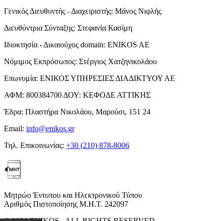
Γενικός Διευθυντής - Διαχειριστής:
Μάνος Νιφλής
Διευθύντρια Σύνταξης:
Στεφανία Κασίμη
Ιδιοκτησία - Δικαιούχος domain:
ENIKOS AE
Νόμιμος Εκπρόσωπος:
Στέργιος Χατζηνικολάου
Επωνυμία:
ΕΝΙΚΟΣ ΥΠΗΡΕΣΙΕΣ ΔΙΑΔΙΚΤΥΟΥ ΑΕ
ΑΦΜ:
800384700
ΔΟΥ:
ΚΕΦΟΔΕ ΑΤΤΙΚΗΣ
Έδρα:
Πλαστήρα Νικολάου, Μαρούσι, 151 24
Email:
info@enikos.gr
Τηλ. Επικοινωνίας:
+30 (210) 878-8006
Μητρώο Έντυπου και Ηλεκτρονικού Τύπου
Αριθμός Πιστοποίησης Μ.Η.Τ. 242097
© 2026 ENIKOS - ALL RIGHTS RESERVED