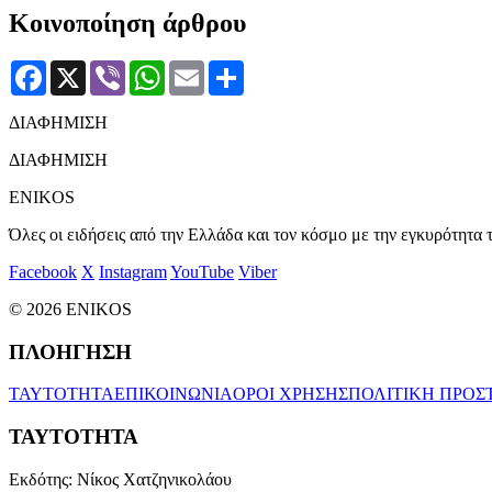
Κοινοποίηση άρθρου
Facebook
X
Viber
WhatsApp
Email
Μοιραστείτε
ΔΙΑΦΗΜΙΣΗ
ΔΙΑΦΗΜΙΣΗ
ENIKOS
Όλες οι ειδήσεις από την Ελλάδα και τον κόσμο με την εγκυρότητα τ
Facebook
X
Instagram
YouTube
Viber
© 2026 ENIKOS
ΠΛΟΗΓΗΣΗ
ΤΑΥΤΟΤΗΤΑ
ΕΠΙΚΟΙΝΩΝΙΑ
ΟΡΟΙ ΧΡΗΣΗΣ
ΠΟΛΙΤΙΚΗ ΠΡΟΣ
ΤΑΥΤΟΤΗΤΑ
Εκδότης:
Νίκος Χατζηνικολάου