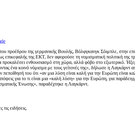
gle
 του προέδρου της γερμανικής Βουλής, Βόλφγκανγκ Σόιμπλε, στην επ
ως επικεφαλής της ΕΚΤ, δεν αφορούσε τη νομισματική πολιτική της τρ
 προκαλέσει ενθουσιασμό στη χώρα, αλλά φόβο στο εξωτερικό. Ήξερε
χοντας ένα κοινό νόμισμα με τους γείτονές της», δήλωσε η Λαγκάρντ 
πεποίθησή του ότι «αν μια λύση είναι καλή για την Ευρώπη είναι καλ
πόψεις για το τι είναι μια «καλή λύση» για την Ευρώπη, για παράδει
ισματικής Ένωσης», παραδέχτηκε η Λαγκάρντ.
 τις ειδήσεις.