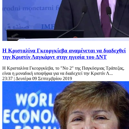
Η Κρισταλίνα Γκεοργκίεβα αναμένεται να διαδεχθεί
την Κριστίν Λαγκάρντ στην ηγεσία του ΔΝΤ
Η Κρισταλίνα Γκεοργκίεβα, το "Νο 2" της Παγκόσμιας Τράπεζας,
είναι η μοναδική υποψήφια για να διαδεχτεί την Κριστίν Λ...
23:37
| Δευτέρα 09 Σεπτεμβρίου 2019