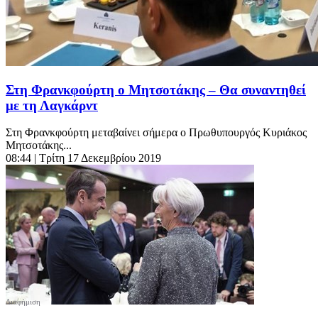
Στη Φρανκφούρτη ο Μητσοτάκης – Θα συναντηθεί
με τη Λαγκάρντ
Στη Φρανκφούρτη μεταβαίνει σήμερα ο Πρωθυπουργός Κυριάκος
Μητσοτάκης...
08:44
| Τρίτη 17 Δεκεμβρίου 2019