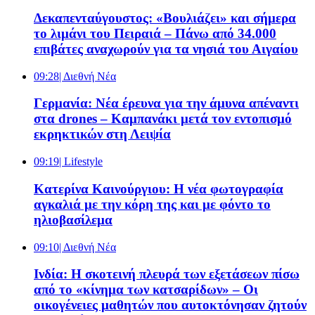
Δεκαπενταύγουστος: «Βουλιάζει» και σήμερα
το λιμάνι του Πειραιά – Πάνω από 34.000
επιβάτες αναχωρούν για τα νησιά του Αιγαίου
09:28
| Διεθνή Νέα
Γερμανία: Νέα έρευνα για την άμυνα απέναντι
στα drones – Καμπανάκι μετά τον εντοπισμό
εκρηκτικών στη Λειψία
09:19
| Lifestyle
Κατερίνα Καινούργιου: Η νέα φωτογραφία
αγκαλιά με την κόρη της και με φόντο το
ηλιοβασίλεμα
09:10
| Διεθνή Νέα
Ινδία: Η σκοτεινή πλευρά των εξετάσεων πίσω
από το «κίνημα των κατσαρίδων» – Οι
οικογένειες μαθητών που αυτοκτόνησαν ζητούν