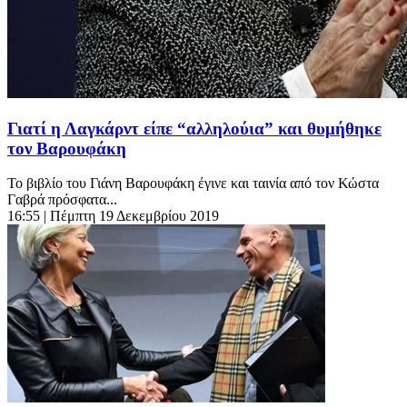
Γιατί η Λαγκάρντ είπε “αλληλούια” και θυμήθηκε
τον Βαρουφάκη
Το βιβλίο του Γιάνη Βαρουφάκη έγινε και ταινία από τον Κώστα
Γαβρά πρόσφατα...
16:55
| Πέμπτη 19 Δεκεμβρίου 2019