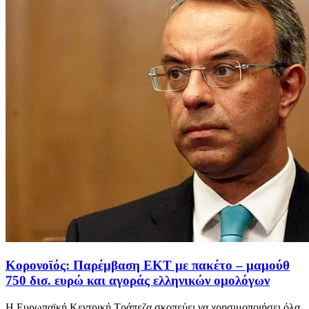
Κορονοϊός: Παρέμβαση ΕΚΤ με πακέτο – μαμούθ
750 δισ. ευρώ και αγοράς ελληνικών ομολόγων
Η Ευρωπαϊκή Κεντρική Τράπεζα σκοπεύει να χρησιμοποιήσει όλα