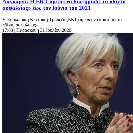
Λαγκάρντ: Η ΕΚΤ πρέπει να διατηρήσει το «δίχτυ
ασφαλείας» έως τον Ιούνιο του 2021
Η Ευρωπαϊκή Κεντρική Τράπεζα (ΕΚΤ) πρέπει να κρατήσει το
«δίχτυ ασφαλείας»...
17:03
| Παρασκευή 31 Ιουλίου 2020