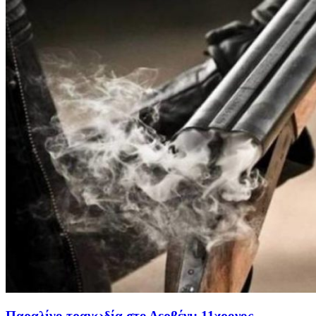
Παραλίγο τραγωδία στο Δερβένι: 11χρονος