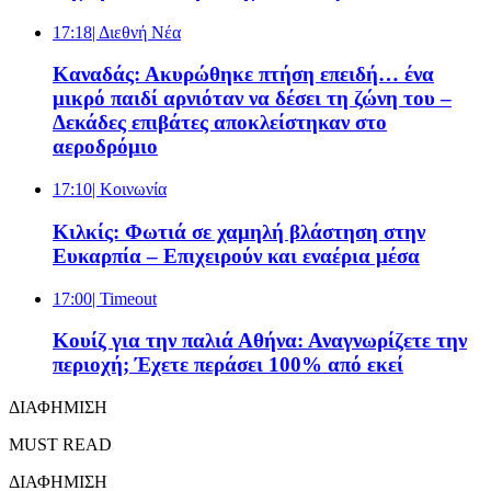
17:18
| Διεθνή Νέα
Καναδάς: Ακυρώθηκε πτήση επειδή… ένα
μικρό παιδί αρνιόταν να δέσει τη ζώνη του –
Δεκάδες επιβάτες αποκλείστηκαν στο
αεροδρόμιο
17:10
| Κοινωνία
Κιλκίς: Φωτιά σε χαμηλή βλάστηση στην
Ευκαρπία – Επιχειρούν και εναέρια μέσα
17:00
| Timeout
Κουίζ για την παλιά Αθήνα: Αναγνωρίζετε την
περιοχή; Έχετε περάσει 100% από εκεί
ΔΙΑΦΗΜΙΣΗ
MUST READ
ΔΙΑΦΗΜΙΣΗ