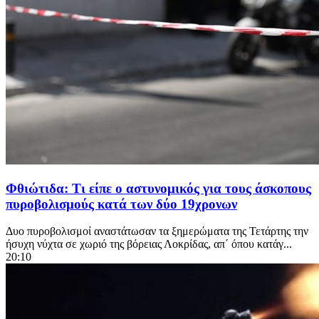
Φθιώτιδα: Τι είπε ο αστυνομικός για τους άσκοπους
πυροβολισμούς κατά των δύο 19χρονων
Δυο πυροβολισμοί αναστάτωσαν τα ξημερώματα της Τετάρτης την
ήσυχη νύχτα σε χωριό της βόρειας Λοκρίδας, απ΄ όπου κατάγ...
20:10