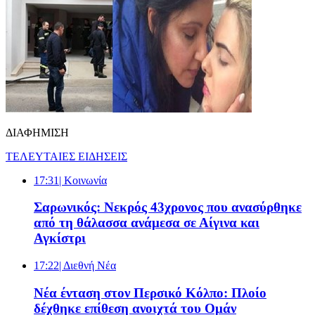
ΔΙΑΦΗΜΙΣΗ
ΤΕΛΕΥΤΑΙΕΣ ΕΙΔΗΣΕΙΣ
17:31
| Κοινωνία
Σαρωνικός: Νεκρός 43χρονος που ανασύρθηκε
από τη θάλασσα ανάμεσα σε Αίγινα και
Αγκίστρι
17:22
| Διεθνή Νέα
Νέα ένταση στον Περσικό Κόλπο: Πλοίο
δέχθηκε επίθεση ανοιχτά του Ομάν