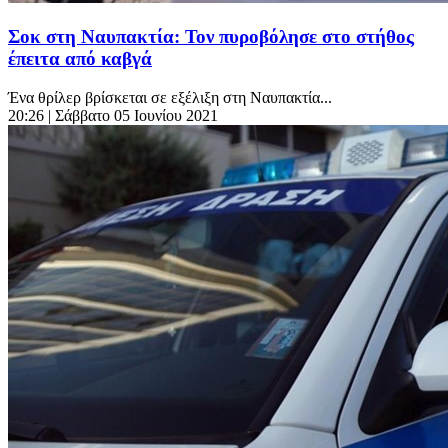
Σοκ στη Ναυπακτία: Τον πυροβόλησε στο στήθος
έπειτα από καβγά
Ένα θρίλερ βρίσκεται σε εξέλιξη στη Ναυπακτία...
20:26
| Σάββατο 05 Ιουνίου 2021