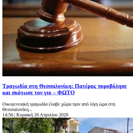
Τραγωδία στη Θεσσαλονίκη: Πατέρας πυροβόλησε
και σκότωσε τον γιο – ΦΩΤΟ
Οικογενειακή τραγωδία έλαβε χώρα πριν από λίγη ώρα στη
Θεσσαλονίκη...
14:56
| Κυριακή 26 Απριλίου 2020