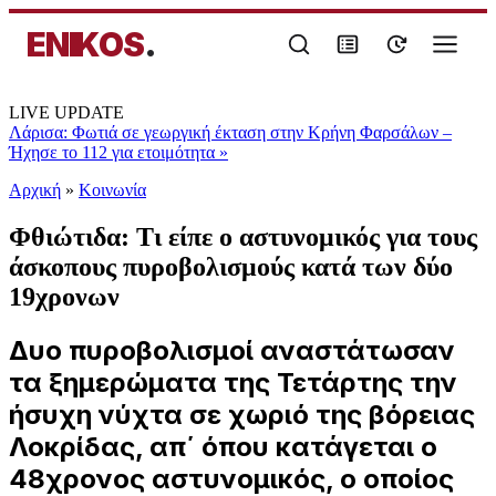
ENIKOS
.
LIVE UPDATE
Λάρισα: Φωτιά σε γεωργική έκταση στην Κρήνη Φαρσάλων –
Ήχησε το 112 για ετοιμότητα
»
Αρχική
»
Κοινωνία
Φθιώτιδα: Τι είπε ο αστυνομικός για τους
άσκοπους πυροβολισμούς κατά των δύο
19χρονων
Δυο πυροβολισμοί αναστάτωσαν
τα ξημερώματα της Τετάρτης την
ήσυχη νύχτα σε χωριό της βόρειας
Λοκρίδας, απ΄ όπου κατάγεται ο
48χρονος αστυνομικός, ο οποίος