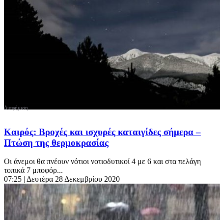
Καιρός: Βροχές και ισχυρές καταιγίδες σήμερα –
Πτώση της θερμοκρασίας
Οι άνεμοι θα πνέουν νότιοι νοτιοδυτικοί 4 με 6 και στα πελάγη
τοπικά 7 μποφόρ...
07:25
| Δευτέρα 28 Δεκεμβρίου 2020