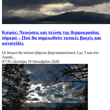
Καιρός: Νεφώσεις και πτώση της θερμοκρασίας
σήμερα – Πού θα σημειωθούν τοπικές βροχές και
καταιγίδες
Οι άνεμοι θα πνέουν βόρειοι βορειοανατολικοί 3 με 5 και στο
Αιγαίο...
07:35
| Δευτέρα 19 Οκτωβρίου 2020