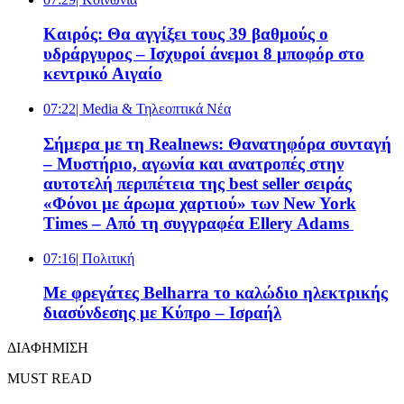
Καιρός: Θα αγγίξει τους 39 βαθμούς ο
υδράργυρος – Ισχυροί άνεμοι 8 μποφόρ στο
κεντρικό Αιγαίο
07:22
| Media & Τηλεοπτικά Νέα
Σήμερα με τη Realnews: Θανατηφόρα συνταγή
– Μυστήριο, αγωνία και ανατροπές στην
αυτοτελή περιπέτεια της best seller σειράς
«Φόνοι με άρωμα χαρτιού» των New York
Times – Από τη συγγραφέα Ellery Adams
07:16
| Πολιτική
Με φρεγάτες Belharra το καλώδιο ηλεκτρικής
διασύνδεσης με Κύπρο – Ισραήλ
ΔΙΑΦΗΜΙΣΗ
MUST READ