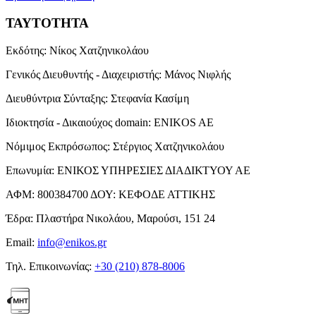
ΤΑΥΤΟΤΗΤΑ
Εκδότης:
Νίκος Χατζηνικολάου
Γενικός Διευθυντής - Διαχειριστής:
Μάνος Νιφλής
Διευθύντρια Σύνταξης:
Στεφανία Κασίμη
Ιδιοκτησία - Δικαιούχος domain:
ENIKOS AE
Νόμιμος Εκπρόσωπος:
Στέργιος Χατζηνικολάου
Επωνυμία:
ΕΝΙΚΟΣ ΥΠΗΡΕΣΙΕΣ ΔΙΑΔΙΚΤΥΟΥ ΑΕ
ΑΦΜ:
800384700
ΔΟΥ:
ΚΕΦΟΔΕ ΑΤΤΙΚΗΣ
Έδρα:
Πλαστήρα Νικολάου, Μαρούσι, 151 24
Email:
info@enikos.gr
Τηλ. Επικοινωνίας:
+30 (210) 878-8006