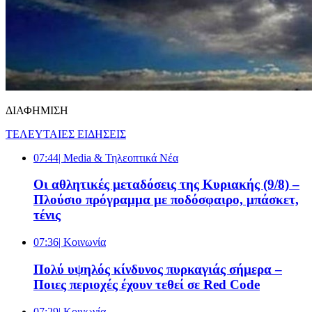
ΔΙΑΦΗΜΙΣΗ
ΤΕΛΕΥΤΑΙΕΣ ΕΙΔΗΣΕΙΣ
07:44
| Media & Τηλεοπτικά Νέα
Οι αθλητικές μεταδόσεις της Κυριακής (9/8) –
Πλούσιο πρόγραμμα με ποδόσφαιρο, μπάσκετ,
τένις
07:36
| Κοινωνία
Πολύ υψηλός κίνδυνος πυρκαγιάς σήμερα –
Ποιες περιοχές έχουν τεθεί σε Red Code
07:29
| Κοινωνία