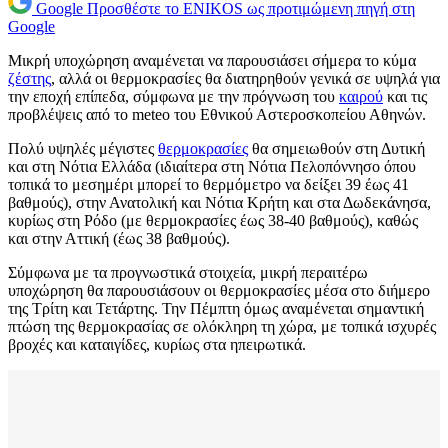
Google
Προσθέστε το ENIKOS ως προτιμώμενη πηγή στη
Google
Μικρή υποχώρηση αναμένεται να παρουσιάσει σήμερα το κύμα
ζέστης
, αλλά οι θερμοκρασίες θα διατηρηθούν γενικά σε υψηλά για
την εποχή επίπεδα, σύμφωνα με την πρόγνωση του
καιρού
και τις
προβλέψεις από το meteo του Εθνικού Αστεροσκοπείου Αθηνών.
Πολύ υψηλές μέγιστες
θερμοκρασίες
θα σημειωθούν στη Δυτική
και στη Νότια Ελλάδα (ιδιαίτερα στη Νότια Πελοπόννησο όπου
τοπικά το μεσημέρι μπορεί το θερμόμετρο να δείξει 39 έως 41
βαθμούς), στην Ανατολική και Νότια Κρήτη και στα Δωδεκάνησα,
κυρίως στη Ρόδο (με θερμοκρασίες έως 38-40 βαθμούς), καθώς
και στην Αττική (έως 38 βαθμούς).
Σύμφωνα με τα προγνωστικά στοιχεία, μικρή περαιτέρω
υποχώρηση θα παρουσιάσουν οι θερμοκρασίες μέσα στο διήμερο
της Τρίτη και Τετάρτης. Την Πέμπτη όμως αναμένεται σημαντική
πτώση της θερμοκρασίας σε ολόκληρη τη χώρα, με τοπικά ισχυρές
βροχές και καταιγίδες, κυρίως στα ηπειρωτικά.