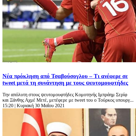
Νέα πρόκληση από Τσαβούσογλου – Τι ανέφερε σε
tweet μετά τη συνάντηση με τους ψευτομουφτήδες
Την απόλυτη στους ψευτομουφτήδες Κομοτηνής Ιμπράημ Σερίφ
και Ξάνθης Αχμέ Μετέ, μετέφερε με tweet του ο Τούρκος υπουργ...
15:20
| Κυριακή 30 Μαΐου 2021