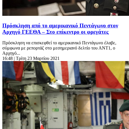
Πρόσκληση από το αμερικανικό Πεντάγωνο στον
Αρχηγό ΓΕΕΘΑ – Στο επίκεντρο οι φρεγάτες
Πρόσκληση να επισκεφθεί το αμερικανικό Πεντάγωνο έλαβε,
σύμφωνα με ρεπορτάζ στο μεσημεριανό δελτίο του ΑΝΤ1, ο
Αρχηγό...
16:48
| Τρίτη 23 Μαρτίου 2021