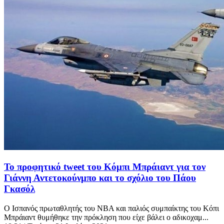
Το προφητικό tweet του Κόμπι Μπράιαντ για τον
Γιάννη Αντετοκούνμπο και το σχόλιο του Πάου
Γκασόλ
Ο Ισπανός πρωταθλητής του NBA και παλιός συμπαίκτης του Κόπι
Μπράιαντ θυμήθηκε την πρόκληση που είχε βάλει ο αδικοχαμ...