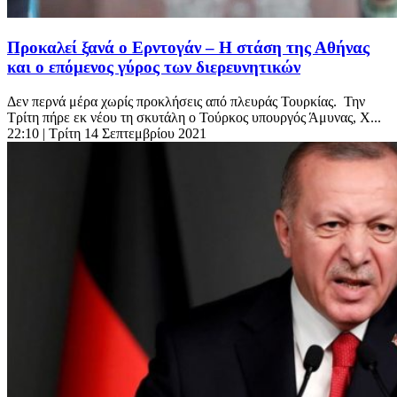
Προκαλεί ξανά ο Ερντογάν – Η στάση της Αθήνας
και ο επόμενος γύρος των διερευνητικών
Δεν περνά μέρα χωρίς προκλήσεις από πλευράς Τουρκίας. Την
Τρίτη πήρε εκ νέου τη σκυτάλη ο Τούρκος υπουργός Άμυνας, Χ...
22:10
| Τρίτη 14 Σεπτεμβρίου 2021