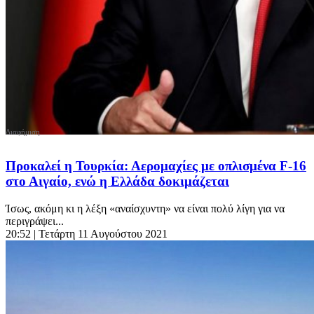
Προκαλεί η Τουρκία: Αερομαχίες με οπλισμένα F-16
στο Αιγαίο, ενώ η Ελλάδα δοκιμάζεται
Ίσως, ακόμη κι η λέξη «αναίσχυντη» να είναι πολύ λίγη για να
περιγράψει...
20:52
| Τετάρτη 11 Αυγούστου 2021