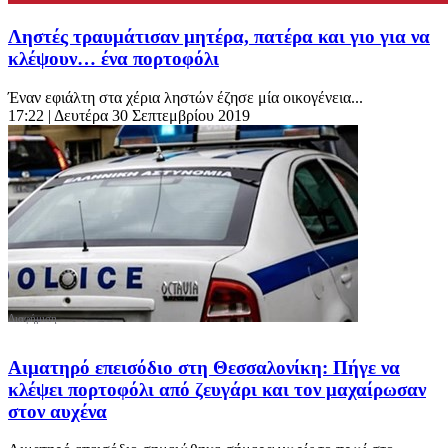
Ληστές τραυμάτισαν μητέρα, πατέρα και γιο για να
κλέψουν… ένα πορτοφόλι
Έναν εφιάλτη στα χέρια ληστών έζησε μία οικογένεια...
17:22
| Δευτέρα 30 Σεπτεμβρίου 2019
Αιματηρό επεισόδιο στη Θεσσαλονίκη: Πήγε να
κλέψει πορτοφόλι από ζευγάρι και τον μαχαίρωσαν
στον αυχένα