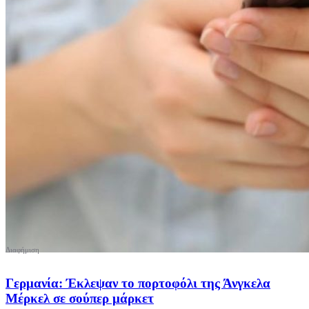
Γερμανία: Έκλεψαν το πορτοφόλι της Άνγκελα
Μέρκελ σε σούπερ μάρκετ