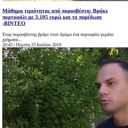
Μάθημα τιμιότητας από πυροσβέστη: Βρήκε
πορτοφόλι με 3.105 ευρώ και το παρέδωσε
-ΒΙΝΤΕΟ
Ένας πυροσβέστης βρήκε στον δρόμο ένα πορτοφόλι γεμάτο
χρήματα...
20:45
| Πέμπτη 25 Ιουλίου 2019