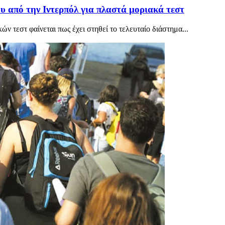
υ από την Ιντερπόλ για πλαστά μοριακά τεστ
 τεστ φαίνεται πως έχει στηθεί το τελευταίο διάστημα...