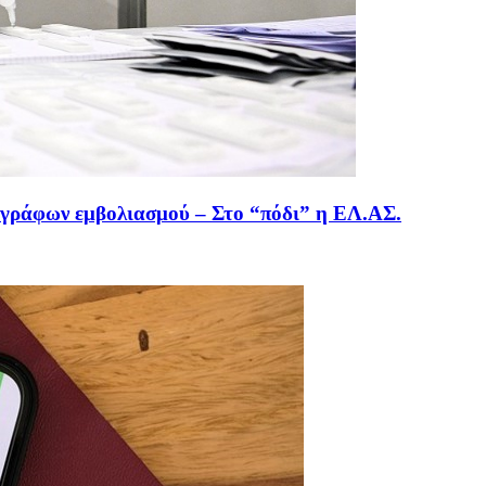
εγγράφων εμβολιασμού – Στο “πόδι” η ΕΛ.ΑΣ.