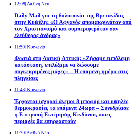
12:08
| Διεθνή Νέα
Daily Mail για τη δολοφονία της Βρετανίδας
στην Κυψέλη: «Ο Αφγανός απομακρυνόταν από
τον Χριστιανισμό και συμπεριφερόταν σαν
ελεύθερος άνδρας»
11:59
| Κοινωνία
Φωτιά στη Δυτική Αττική: «Ζήσαμε εμπόλεμη
κατάσταση, επιλέξαμε να δώσουμε
συγκεκριμένες μάχες» – Η επόμενη ημέρα στις
πληγείσες
11:48
| Κοινωνία
Έρχονται ισχυροί άνεμοι 8 μποφόρ και υψηλές
θερμοκρασίες τα επόμενα 24ωρα – Συνεδρίασε
η Επιτροπή Εκτίμησης Κινδύνου, ποιες
περιοχές θα επηρεαστούν
11:39
| Διεθνή Νέα