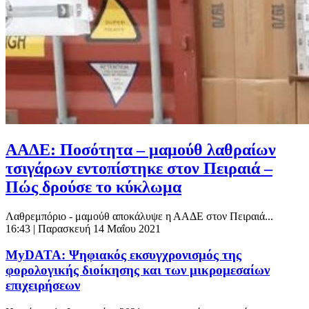
ΑΑΔΕ: Ποσότητα – μαμούθ λαθραίων
τσιγάρων εντοπίστηκε στον Πειραιά –
Πώς δρούσε το κύκλωμα
Λαθρεμπόριο - μαμούθ αποκάλυψε η ΑΑΔΕ στον Πειραιά...
16:43
| Παρασκευή 14 Μαΐου 2021
MyDATA: Ψηφιακός εκσυγχρονισμός της
φορολογικής διοίκησης και των μικρομεσαίων
επιχειρήσεων