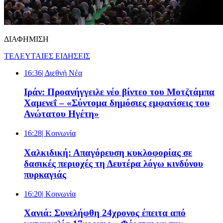
ΔΙΑΦΗΜΙΣΗ
ΤΕΛΕΥΤΑΙΕΣ ΕΙΔΗΣΕΙΣ
16:36
| Διεθνή Νέα
Ιράν: Προανήγγειλε νέο βίντεο του Μοτζτάμπα
Χαμενεΐ – «Σύντομα δημόσιες εμφανίσεις του
Ανώτατου Ηγέτη»
16:28
| Κοινωνία
Χαλκιδική: Απαγόρευση κυκλοφορίας σε
δασικές περιοχές τη Δευτέρα λόγω κινδύνου
πυρκαγιάς
16:20
| Κοινωνία
Χανιά: Συνελήφθη 24χρονος έπειτα από