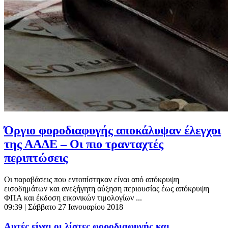
Όργιο φοροδιαφυγής αποκάλυψαν έλεγχοι
της ΑΑΔΕ – Οι πιο τρανταχτές
περιπτώσεις
Οι παραβάσεις που εντοπίστηκαν είναι από απόκρυψη
εισοδημάτων και ανεξήγητη αύξηση περιουσίας έως απόκρυψη
ΦΠΑ και έκδοση εικονικών τιμολογίων ...
09:39
| Σάββατο 27 Ιανουαρίου 2018
Αυτές είναι οι λίστες φοροδιαφυγής και