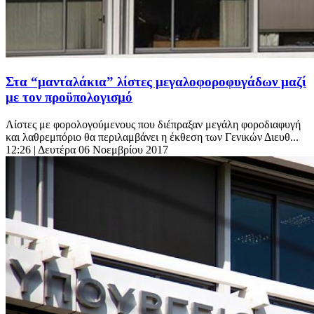
Στα “μανταλάκια” λίστες μεγαλοφοροφυγάδων μαζί
με τον προϋπολογισμό
Λίστες με φορολογούμενους που διέπραξαν μεγάλη φοροδιαφυγή
και λαθρεμπόριο θα περιλαμβάνει η έκθεση των Γενικών Διευθ...
12:26
| Δευτέρα 06 Νοεμβρίου 2017