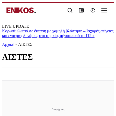
ENIKOS
.
LIVE UPDATE
Κορωπί: Φωτιά σε έκταση με χαμηλή βλάστηση – Ισχυρές επίγειες
και εναέριες δυνάμεις στο σημείο, μήνυμα από το 112
»
Αρχική
»
ΛΙΣΤΕΣ
ΛΙΣΤΕΣ