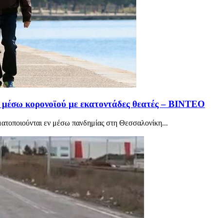
εν μέσω κορονοϊού με εκατοντάδες θεατές – ΒΙΝΤΕΟ
ματοποιούνται εν μέσω πανδημίας στη Θεσσαλονίκη...