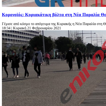
Κορονοϊός: Κυριακάτικη βόλτα στη Νέα Παραλία 
Γέμισε από κόσμο το απόγευμα της Κυριακής η Νέα Παραλία στη Θ
18:34
| Κυριακή 21 Φεβρουαρίου 2021