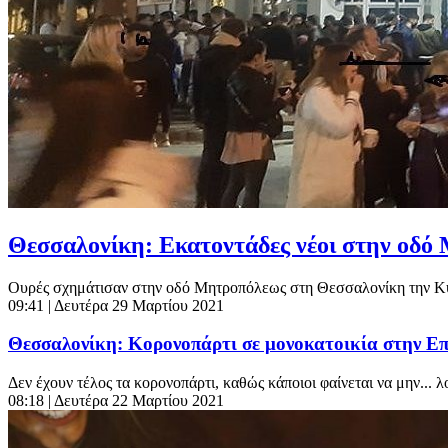
Θεσσαλονίκη: Εκατοντάδες νέοι στην οδό
Ουρές σχημάτισαν στην οδό Μητροπόλεως στη Θεσσαλονίκη την Κυρ
09:41
| Δευτέρα 29 Μαρτίου 2021
Θεσσαλονίκη: Κορονοπάρτι σε μονοκατοικία στην Επ
Δεν έχουν τέλος τα κορονοπάρτι, καθώς κάποιοι φαίνεται να μην... λ
08:18
| Δευτέρα 22 Μαρτίου 2021