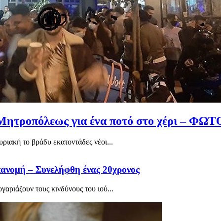
 Μητροπόλεως για ένα ποτό στο χέρι – ΦΩ
ιακή το βράδυ εκατοντάδες νέοι...
ανομή – Συνελήφθη ένας 20χρονος
ογαριάζουν τους κινδύνους του ιού...