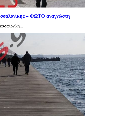
Θεσσαλονίκης – ΦΩΤΟ αναγνώστη
εσσαλονίκη...