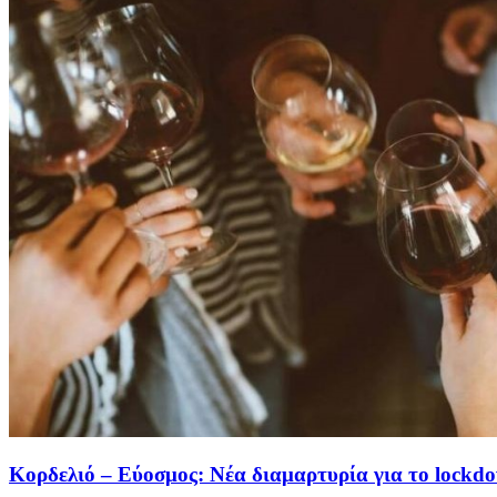
Κορδελιό – Εύοσμος: Νέα διαμαρτυρία για το loc