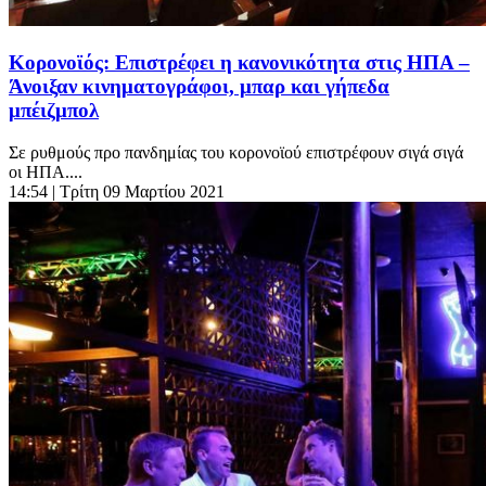
Κορονοϊός: Επιστρέφει η κανονικότητα στις ΗΠΑ –
Άνοιξαν κινηματογράφοι, μπαρ και γήπεδα
μπέιζμπολ
Σε ρυθμούς προ πανδημίας του κορονοϊού επιστρέφουν σιγά σιγά
οι ΗΠΑ....
14:54
| Τρίτη 09 Μαρτίου 2021