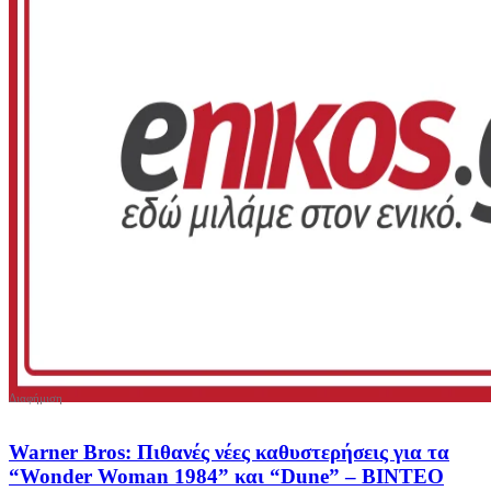
Warner Bros: Πιθανές νέες καθυστερήσεις για τα
“Wonder Woman 1984” και “Dune” – ΒΙΝΤΕΟ