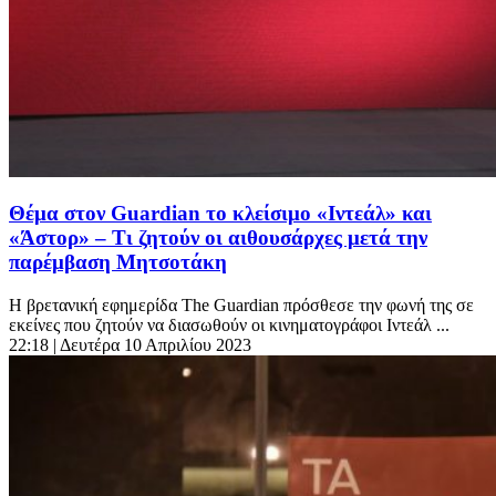
Θέμα στον Guardian το κλείσιμο «Ιντεάλ» και
«Άστορ» – Τι ζητούν οι αιθουσάρχες μετά την
παρέμβαση Μητσοτάκη
Η βρετανική εφημερίδα The Guardian πρόσθεσε την φωνή της σε
εκείνες που ζητούν να διασωθούν οι κινηματογράφοι Ιντεάλ ...
22:18
| Δευτέρα 10 Απριλίου 2023