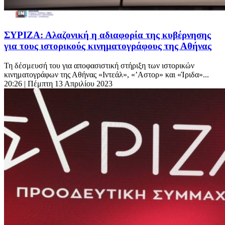
ΣΥΡΙΖΑ: Αλαζονική η αδιαφορία της κυβέρνησης
για τους ιστορικούς κινηματογράφους της Αθήνας
Τη δέσμευσή του για αποφασιστική στήριξη των ιστορικών
κινηματογράφων της Αθήνας «Ιντεάλ», «’Αστορ» και «Ίριδα»...
20:26
| Πέμπτη 13 Απριλίου 2023