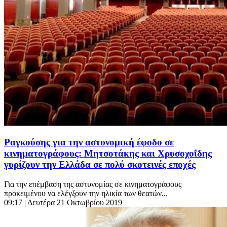
Ραγκούσης για την αστυνομική έφοδο σε
κινηματογράφους: Μητσοτάκης και Χρυσοχοΐδης
γυρίζουν την Ελλάδα σε πολύ σκοτεινές εποχές
Για την επέμβαση της αστυνομίας σε κινηματογράφους
προκειμένου να ελέγξουν την ηλικία των θεατών...
09:17
| Δευτέρα 21 Οκτωβρίου 2019