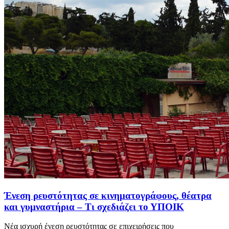
Ένεση ρευστότητας σε κινηματογράφους, θέατρα
και γυμναστήρια – Τι σχεδιάζει το ΥΠΟΙΚ
Νέα ισχυρή ένεση ρευστότητας σε επιχειρήσεις που