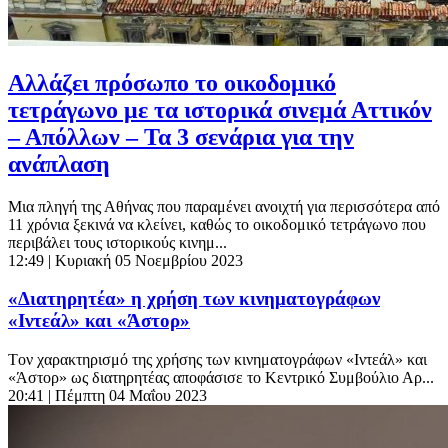
Αλλάζει πρόσωπο το οικοδομικό
τετράγωνο με τα ιστορικά σινεμά Αττικόν
– Απόλλων – Τα 3 σενάρια για την
ανάπλαση
Μια πληγή της Αθήνας που παραμένει ανοιχτή για περισσότερα από
11 χρόνια ξεκινά να κλείνει, καθώς το οικοδομικό τετράγωνο που
περιβάλει τους ιστορικούς κινημ...
12:49
| Κυριακή 05 Νοεμβρίου 2023
«Διατηρητέα» η χρήση των κινηματογράφων
«Ιντεάλ» και «Άστορ»
Tον χαρακτηρισμό της χρήσης των κινηματογράφων «Ιντεάλ» και
«Άστορ» ως διατηρητέας αποφάσισε το Κεντρικό Συμβούλιο Αρ...
20:41
| Πέμπτη 04 Μαΐου 2023