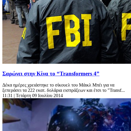
Σαρώνει στην Κίνα το “Transformers 4”
Δέκα ημέρες χρειάστηκε το σίκουελ του Μάικλ Μπέι για να
ξεπεράσει τα 222 εκατ. δολάρια εισπράξεων και έτσι το "Transf...
11:31
| Τετάρτη 09 Ιουλίου 2014