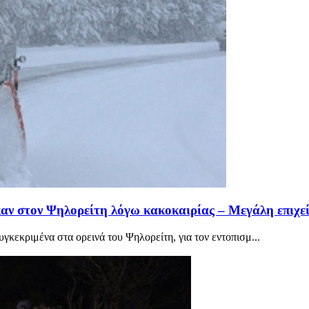
αν στον Ψηλορείτη λόγω κακοκαιρίας – Μεγάλη επιχε
γκεκριμένα στα ορεινά του Ψηλορείτη, για τον εντοπισμ...