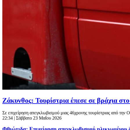
Ζάκυνθος: Τουρίστρια έπεσε σε βράχια στ
Σε επιχείρηση απεγκλωβισμού μιας 46χρονης τουρίστριας από την 
22:34
| Σάββατο 23 Μαΐου 2026
Φθιώτιδα: Επιχείρηση απεγκλωβισμού ηλικιωμένου 