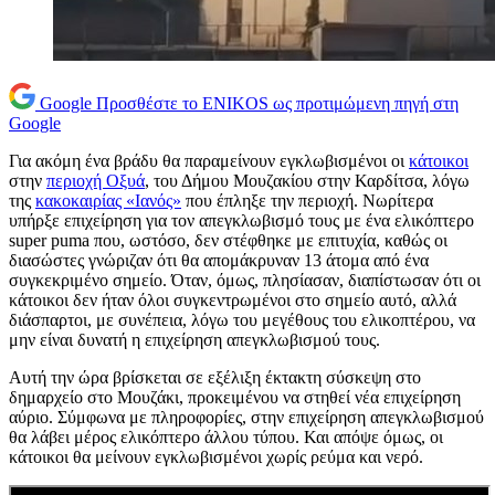
Google
Προσθέστε το ENIKOS ως προτιμώμενη πηγή στη
Google
Για ακόμη ένα βράδυ θα παραμείνουν εγκλωβισμένοι οι
κάτοικοι
στην
περιοχή Οξυά
, του Δήμου Μουζακίου στην Καρδίτσα, λόγω
της
κακοκαιρίας «Ιανός»
που έπληξε την περιοχή. Νωρίτερα
υπήρξε επιχείρηση για τον απεγκλωβισμό τους με ένα ελικόπτερο
super puma που, ωστόσο, δεν στέφθηκε με επιτυχία, καθώς οι
διασώστες γνώριζαν ότι θα απομάκρυναν 13 άτομα από ένα
συγκεκριμένο σημείο. Όταν, όμως, πλησίασαν, διαπίστωσαν ότι οι
κάτοικοι δεν ήταν όλοι συγκεντρωμένοι στο σημείο αυτό, αλλά
διάσπαρτοι, με συνέπεια, λόγω του μεγέθους του ελικοπτέρου, να
μην είναι δυνατή η επιχείρηση απεγκλωβισμού τους.
Αυτή την ώρα βρίσκεται σε εξέλιξη έκτακτη σύσκεψη στο
δημαρχείο στο Μουζάκι, προκειμένου να στηθεί νέα επιχείρηση
αύριο. Σύμφωνα με πληροφορίες, στην επιχείρηση απεγκλωβισμού
θα λάβει μέρος ελικόπτερο άλλου τύπου. Και απόψε όμως, οι
κάτοικοι θα μείνουν εγκλωβισμένοι χωρίς ρεύμα και νερό.