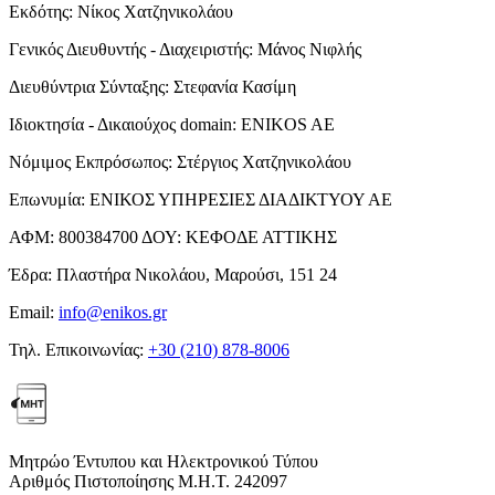
Εκδότης:
Νίκος Χατζηνικολάου
Γενικός Διευθυντής - Διαχειριστής:
Μάνος Νιφλής
Διευθύντρια Σύνταξης:
Στεφανία Κασίμη
Ιδιοκτησία - Δικαιούχος domain:
ENIKOS AE
Νόμιμος Εκπρόσωπος:
Στέργιος Χατζηνικολάου
Επωνυμία:
ΕΝΙΚΟΣ ΥΠΗΡΕΣΙΕΣ ΔΙΑΔΙΚΤΥΟΥ ΑΕ
ΑΦΜ:
800384700
ΔΟΥ:
ΚΕΦΟΔΕ ΑΤΤΙΚΗΣ
Έδρα:
Πλαστήρα Νικολάου, Μαρούσι, 151 24
Email:
info@enikos.gr
Τηλ. Επικοινωνίας:
+30 (210) 878-8006
Μητρώο Έντυπου και Ηλεκτρονικού Τύπου
Αριθμός Πιστοποίησης Μ.Η.Τ. 242097