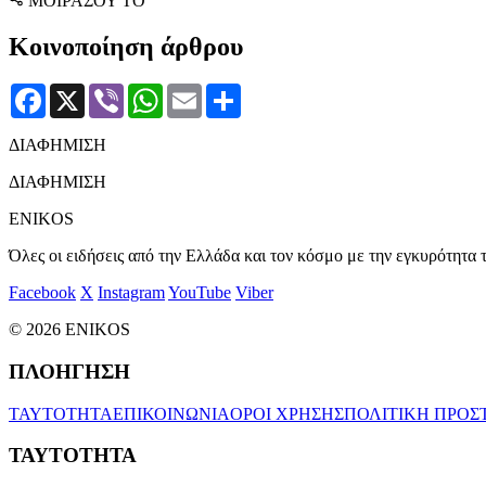
ΜΟΙΡΑΣΟΥ ΤΟ
Κοινοποίηση άρθρου
Facebook
X
Viber
WhatsApp
Email
Μοιραστείτε
ΔΙΑΦΗΜΙΣΗ
ΔΙΑΦΗΜΙΣΗ
ENIKOS
Όλες οι ειδήσεις από την Ελλάδα και τον κόσμο με την εγκυρότητα τ
Facebook
X
Instagram
YouTube
Viber
© 2026 ENIKOS
ΠΛΟΗΓΗΣΗ
ΤΑΥΤΟΤΗΤΑ
ΕΠΙΚΟΙΝΩΝΙΑ
ΟΡΟΙ ΧΡΗΣΗΣ
ΠΟΛΙΤΙΚΗ ΠΡΟΣ
ΤΑΥΤΟΤΗΤΑ