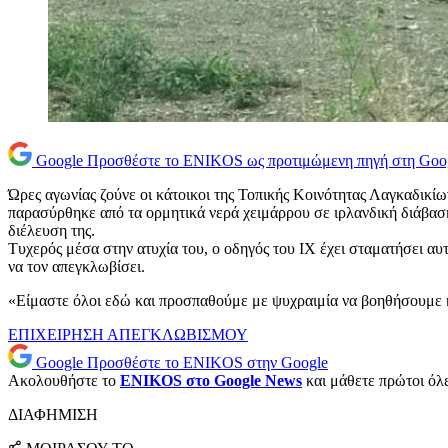
Google
Προσθέστε το ENIKOS ως προτιμώμενη πηγή στη Goo
Ώρες αγωνίας ζούνε οι κάτοικοι της Τοπικής Κοινότητας Λαγκαδικ
παρασύρθηκε από τα ορμητικά νερά χειμάρρου σε ιρλανδική διάβαση
διέλευση της.
Τυχερός μέσα στην ατυχία του, ο οδηγός του ΙΧ έχει σταματήσει αυ
να τον απεγκλωβίσει.
«Είμαστε όλοι εδώ και προσπαθούμε με ψυχραιμία να βοηθήσουμε κα
ΕΠΙΧΕΙΡΗΣΗ ΑΠΕΓΚΛΩΒΙΣΜΟΥ
Google
Προσθέστε το ENIKOS στην Google
Ακολουθήστε το
ENIKOS στο Google News
και μάθετε πρώτοι όλες
ΔΙΑΦΗΜΙΣΗ