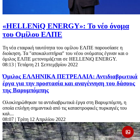
«HELLENiQ ENERGY»: Το νέο όνομα
του Ομίλου ΕΛΠΕ
Τη νέα εταιρική ταυτότητα του ομίλου ΕΛΠΕ παρουσίασε η
διοίκηση. Τα "αποκαλυπτήρια" του νέου ονόματος έγιναν και ο
όμιλος ΕΛΠΕ μετονομάζεται σε HELLENiQ ENERGY.
08:13
| Τετάρτη 21 Σεπτεμβρίου 2022
Όμιλος ΕΛΛΗΝΙΚΑ ΠΕΤΡΕΛΑΙΑ: Αντιδιαβρωτικά
έργα για την προστασία και αναγέννηση του δάσους
της Βαρυμπόμπης
Ολοκληρώθηκαν τα αντιδιαβρωτικά έργα στη Βαρυμπόμπη, η
οποία επλήγη σημαντικά από τις καταστροφικές πυρκαγιές του
καλ...
08:07
| Τρίτη 12 Απριλίου 2022