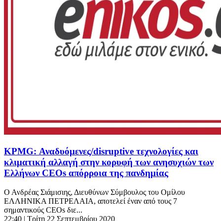
KPMG: Αναδυόμενες/disruptive τεχνολογίες και
κλιματική αλλαγή στην κορυφή των ανησυχιών των
Ελλήνων CEOs απόρροια της πανδημίας
Ο Ανδρέας Σιάμισιης, Διευθύνων Σύμβουλος του Ομίλου
ΕΛΛΗΝΙΚΑ ΠΕΤΡΕΛΑΙΑ, αποτελεί έναν από τους 7
σημαντικούς CEOs διε...
22:40
| Τρίτη 22 Σεπτεμβρίου 2020