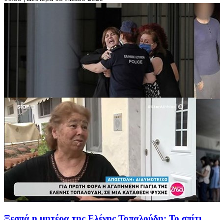
Ξεσπά η μητέρα της Ελένης Τοπαλούδη: Το σπίτι