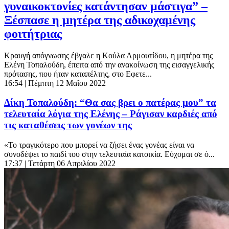
γυναικοκτονίες κατάντησαν μάστιγα” –
Ξέσπασε η μητέρα της αδικοχαμένης
φοιτήτριας
Κραυγή απόγνωσης έβγαλε η Κούλα Αρμουτίδου, η μητέρα της
Ελένη Τοπαλούδη, έπειτα από την ανακοίνωση της εισαγγελικής
πρότασης, που ήταν καταπέλτης, στο Εφετε...
16:54
| Πέμπτη 12 Μαΐου 2022
Δίκη Τοπαλούδη: “Θα σας βρει ο πατέρας μου” τα
τελευταία λόγια της Ελένης – Ράγισαν καρδιές από
τις καταθέσεις των γονέων της
«Το τραγικότερο που μπορεί να ζήσει ένας γονέας είναι να
συνοδέψει το παιδί του στην τελευταία κατοικία. Εύχομαι σε ό...
17:37
| Τετάρτη 06 Απριλίου 2022