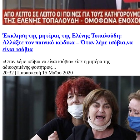
Έκκληση της μητέρας της Ελένης Τοπαλούδη:
Αλλάξτε τον ποινικό κώδικα – Όταν λέμε ισόβια,να
είναι ισόβια
«Όταν λέμε ισόβια να είναι ισόβια» είπε η μητέρα της
αδικοχαμένης φοιτήτριας...
20:32
| Παρασκευή 15 Μαΐου 2020