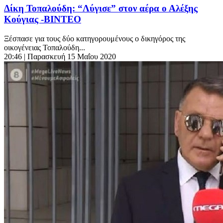
Δίκη Τοπαλούδη: “Λύγισε” στον αέρα ο Αλέξης
Κούγιας -ΒΙΝΤΕΟ
Ξέσπασε για τους δύο κατηγορουμένους ο δικηγόρος της
οικογένειας Τοπαλούδη...
20:46
| Παρασκευή 15 Μαΐου 2020