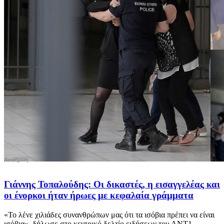
Γιάννης Τοπαλούδης: Oι δικαστές, η εισαγγελέας και
οι ένορκοι ήταν ήρωες με κεφαλαία γράμματα
«Το λένε χιλιάδες συνανθρώπων μας ότι τα ισόβια πρέπει να είναι
ισόβια», δήλωσε στο κεντρικό δελτίο ειδήσεων του ΑΝΤ1...