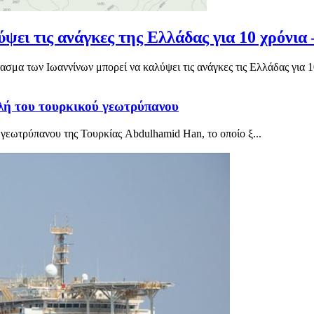
ψει τις ανάγκες της Ελλάδας για 10 χρόνια
μα των Ιωαννίνων μπορεί να καλύψει τις ανάγκες τις Ελλάδας για 10
λή του τουρκικού γεωτρύπανου
υ γεωτρύπανου της Τουρκίας Abdulhamid Han, το οποίο ξ...