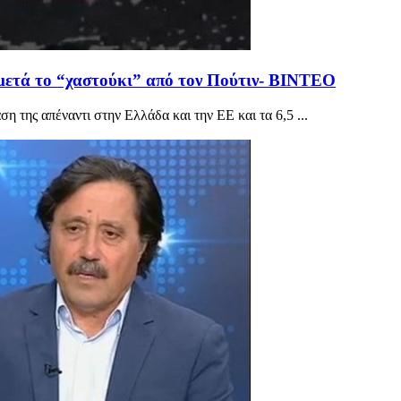
 μετά το “χαστούκι” από τον Πούτιν- BINTEO
ση της απέναντι στην Ελλάδα και την ΕΕ και τα 6,5 ...