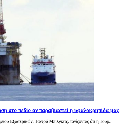
ση στο πεδίο αν παραβιαστεί η υφαλοκρηπίδα μας
ου Εξωτερικών, Τανζού Μπιλγκίτς, τονίζοντας ότι η Τουρ...