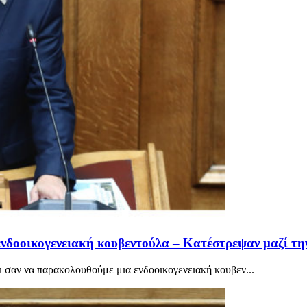
δοοικογενειακή κουβεντούλα – Κατέστρεψαν μαζί τη
 σαν να παρακολουθούμε μια ενδοοικογενειακή κουβεν...