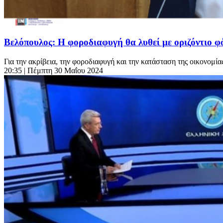
Βελόπουλος: Η φοροδιαφυγή θα λυθεί με οριζόντιο φ
Για την ακρίβεια, την φοροδιαφυγή και την κατάσταση της οικονομί
20:35
| Πέμπτη 30 Μαΐου 2024