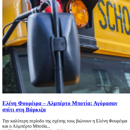
Ελένη Φουρέιρα – Αλμπέρτο Μποτία: Αγόρασαν
σπίτι στη Βάρκιζα
Την καλύτερη περίοδο της σχέσης τους βιώνουν η Ελένη Φουρέιρα
και ο Αλμπέρτο Μποτία...