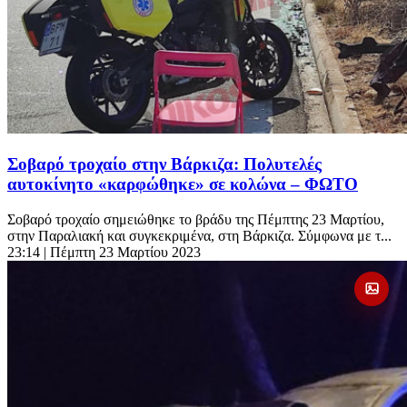
Σοβαρό τροχαίο στην Βάρκιζα: Πολυτελές
αυτοκίνητο «καρφώθηκε» σε κολώνα – ΦΩΤΟ
Σοβαρό τροχαίο σημειώθηκε το βράδυ της Πέμπτης 23 Μαρτίου,
στην Παραλιακή και συγκεκριμένα, στη Βάρκιζα. Σύμφωνα με τ...
23:14
| Πέμπτη 23 Μαρτίου 2023