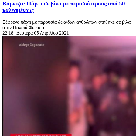
Βάρκιζα: Πάρτι σε βίλα με περισσότερους από 50
καλεσμένους
Ξέφρενο πάρτι με παρουσία δεκάδων ανθρώπων στήθηκε σε βίλα
στην Παλαιά Φώκαια...
22:18
| Δευτέρα 05 Απριλίου 2021