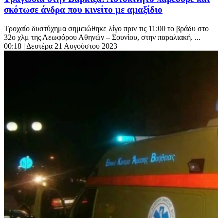
σκότωσε άνδρα που κινείτο με αμαξίδιο
Τροχαίο δυστύχημα σημειώθηκε λίγο πριν τις 11:00 το βράδυ στo
32ο χλμ της Λεωφόρου Αθηνών – Σουνίου, στην παραλιακή. ...
00:18
| Δευτέρα 21 Αυγούστου 2023