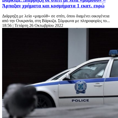
Άρπαξαν χρήματα και κοσμήματα 1 εκατ. ευρώ
Διάρρηξη με λεία «μαμούθ» σε σπίτι, όπου διαμένει οικογένεια
από την Ουκρανία, στη Βάρκιζα. Σύμφωνα με πληροφορίες το...
18:56
| Τετάρτη 26 Οκτωβρίου 2022