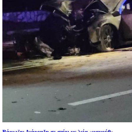
Βάρκιζα: Διάρρηξη σε σπίτι με λεία «μαμούθ» –