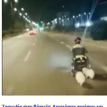
Tραγωδία στην Βάρκιζα: Αυτοκίνητο παρέσυρε και