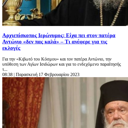
Αρχιεπίσκοπος Ιερώνυμος: Είχα πει στον πατέρα
Αντώνιο «δεν πας καλά» – Τι ανέφερε για τις
εκλογές
Για την «Κιβωτό του Κόσμου» και τον πατέρα Αντώνιο, την
υπόθεση των Αγίων Ισιδώρων και για το ενδεχόμενο παραίτησής
τ...
08:38
| Παρασκευή 17 Φεβρουαρίου 2023