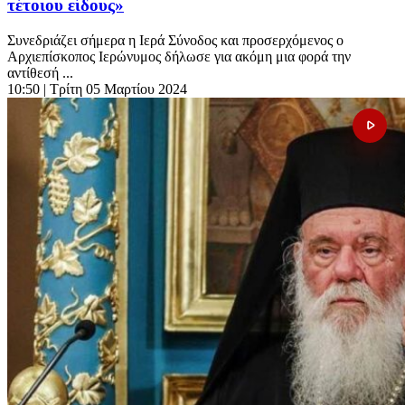
τέτοιου είδους»
Συνεδριάζει σήμερα η Ιερά Σύνοδος και προσερχόμενος ο
Αρχιεπίσκοπος Ιερώνυμος δήλωσε για ακόμη μια φορά την
αντίθεσή ...
10:50
| Τρίτη 05 Μαρτίου 2024