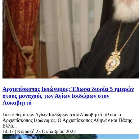
Αρχιεπίσκοπος Ιερώνυμος: Έδωσα διορία 5 ημερών
στους μοναχούς των Αγίων Ισιδώρων στον
Λυκαβηττό
Για το θέμα των Αγίων Ισιδώρων στον Λυκαβηττό μίλησε ο
Αρχιεπίσκοπος Ιερώνυμος. Ο Αρχιεπίσκοπος Αθηνών και Πάσης
Ελλά...
14:37
| Κυριακή 23 Οκτωβρίου 2022