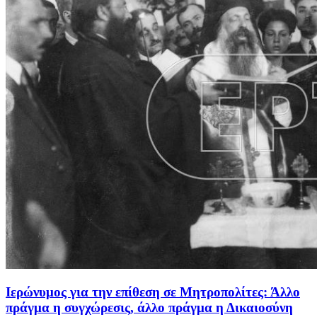
Ιερώνυμος για την επίθεση σε Μητροπολίτες: Άλλο
πράγμα η συγχώρεσις, άλλο πράγμα η Δικαιοσύνη