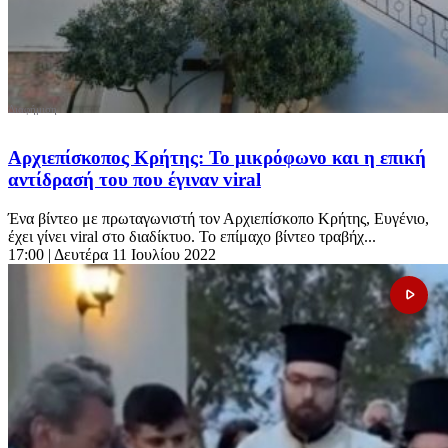
Αρχιεπίσκοπος Κρήτης: Το μικρόφωνο και η επική
αντίδρασή του που έγιναν viral
Ένα βίντεο με πρωταγωνιστή τον Αρχιεπίσκοπο Κρήτης, Ευγένιο,
έχει γίνει viral στο διαδίκτυο. Το επίμαχο βίντεο τραβήχ...
17:00
| Δευτέρα 11 Ιουλίου 2022