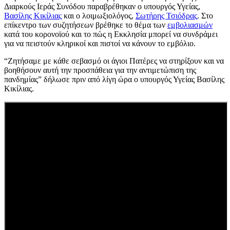
Διαρκούς Ιεράς Συνόδου παραβρέθηκαν ο υπουργός Υγείας,
Βασίλης Κικίλιας
και ο λοιμωξιολόγος,
Σωτήρης Τσιόδρας
. Στο
επίκεντρο των συζητήσεων βρέθηκε το θέμα των
εμβολιασμών
κατά του κορονοϊού και το πώς η Εκκλησία μπορεί να συνδράμει
για να πειστούν κληρικοί και πιστοί να κάνουν το εμβόλιο.
“Ζητήσαμε με κάθε σεβασμό οι άγιοι Πατέρες να στηρίξουν και να
βοηθήσουν αυτή την προσπάθεια για την αντιμετώπιση της
πανδημίας” δήλωσε πριν από λίγη ώρα ο υπουργός Υγείας Βασίλης
Κικίλιας.