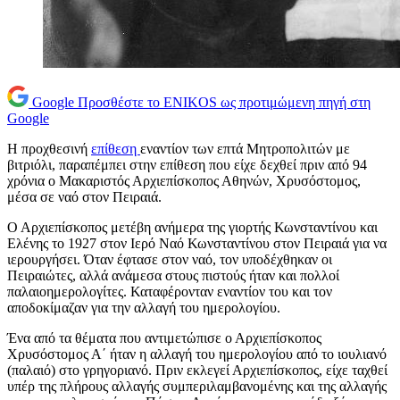
Google
Προσθέστε το ENIKOS ως προτιμώμενη πηγή στη
Google
Η προχθεσινή
επίθεση
εναντίον των επτά Μητροπολιτών με
βιτριόλι, παραπέμπει στην επίθεση που είχε δεχθεί πριν από 94
χρόνια ο Μακαριστός Αρχιεπίσκοπος Αθηνών, Χρυσόστομος,
μέσα σε ναό στον Πειραιά.
Ο Αρχιεπίσκοπος μετέβη ανήμερα της γιορτής Κωνσταντίνου και
Ελένης το 1927 στον Ιερό Ναό Κωνσταντίνου στον Πειραιά για να
ιερουργήσει. Όταν έφτασε στον ναό, τον υποδέχθηκαν οι
Πειραιώτες, αλλά ανάμεσα στους πιστούς ήταν και πολλοί
παλαιοημερολογίτες. Καταφέρονταν εναντίον του και τον
αποδοκίμαζαν για την αλλαγή του ημερολογίου.
Ένα από τα θέματα που αντιμετώπισε ο Αρχιεπίσκοπος
Χρυσόστομος Α΄ ήταν η αλλαγή του ημερολογίου από το ιουλιανό
(παλαιό) στο γρηγοριανό. Πριν εκλεγεί Αρχιεπίσκοπος, είχε ταχθεί
υπέρ της πλήρους αλλαγής συμπεριλαμβανομένης και της αλλαγής