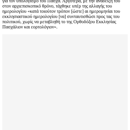
για τον υπολογισμό του Πάσχα. Αργότερα, με την ανάδειξή του
στον αρχιεπισκοπικό θρόνο, τάχθηκε υπέρ της αλλαγής του
ημερολογίου «κατά τοιούτον τρόπον [ώστε] αι ημερομηνίαι του
εκκλησιαστικού ημερολογίου [να] συνταυτισθώσι προς τας του
πολιτικού, χωρίς να μεταβληθή το της Ορθοδόξου Εκκλησίας
Πασχάλιον και εορτολόγιον».