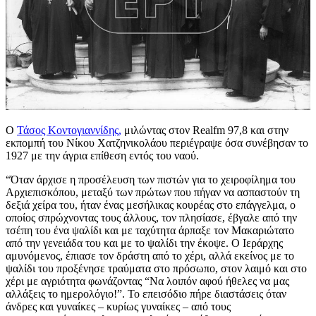
Ο
Τάσος Κοντογιαννίδης,
μιλώντας στον Realfm 97,8 και στην
εκπομπή του Νίκου Χατζηνικολάου περιέγραψε όσα συνέβησαν το
1927 με την άγρια επίθεση εντός του ναού.
“Όταν άρχισε η προσέλευση των πιστών για το χειροφίλημα του
Αρχιεπισκόπου, μεταξύ των πρώτων που πήγαν να ασπαστούν τη
δεξιά χείρα του, ήταν ένας μεσήλικας κουρέας στο επάγγελμα, ο
οποίος σπρώχνοντας τους άλλους, τον πλησίασε, έβγαλε από την
τσέπη του ένα ψαλίδι και με ταχύτητα άρπαξε τον Μακαριώτατο
από την γενειάδα του και με το ψαλίδι την έκοψε. Ο Ιεράρχης
αμυνόμενος, έπιασε τον δράστη από το χέρι, αλλά εκείνος με το
ψαλίδι του προξένησε τραύματα στο πρόσωπο, στον λαιμό και στο
χέρι με αγριότητα φωνάζοντας “Να λοιπόν αφού ήθελες να μας
αλλάξεις το ημερολόγιο!”. Το επεισόδιο πήρε διαστάσεις όταν
άνδρες και γυναίκες – κυρίως γυναίκες – από τους