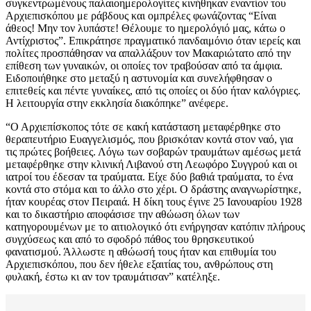
συγκεντρωμένους παλαιοημερολογίτες κινήθηκαν εναντίον του
Αρχιεπισκόπου με ράβδους και ομπρέλες φωνάζοντας “Είναι
άθεος! Μην τον λυπάστε! Θέλουμε το ημερολόγιό μας, κάτω ο
Αντίχριστος”. Επικράτησε πραγματικό πανδαιμόνιο όταν ιερείς και
πολίτες προσπάθησαν να απαλλάξουν τον Μακαριώτατο από την
επίθεση των γυναικών, οι οποίες τον τραβούσαν από τα άμφια.
Ειδοποιήθηκε στο μεταξύ η αστυνομία και συνελήφθησαν ο
επιτεθείς και πέντε γυναίκες, από τις οποίες οι δύο ήταν καλόγριες.
Η λειτουργία στην εκκλησία διακόπηκε” ανέφερε.
“Ο Αρχιεπίσκοπος τότε σε κακή κατάσταση μεταφέρθηκε στο
θεραπευτήριο Ευαγγελισμός, που βρισκόταν κοντά στον ναό, για
τις πρώτες βοήθειες. Λόγω των σοβαρών τραυμάτων αμέσως μετά
μεταφέρθηκε στην κλινική Λιβανού στη Λεωφόρο Συγγρού και οι
ιατροί του έδεσαν τα τραύματα. Είχε δύο βαθιά τραύματα, το ένα
κοντά στο στόμα και το άλλο στο χέρι. Ο δράστης αναγνωρίστηκε,
ήταν κουρέας στον Πειραιά. Η δίκη τους έγινε 25 Ιανουαρίου 1928
και το δικαστήριο αποφάσισε την αθώωση όλων των
κατηγορουμένων με το αιτιολογικό ότι ενήργησαν κατόπιν πλήρους
συγχύσεως και από το σφοδρό πάθος του θρησκευτικού
φανατισμού. Άλλωστε η αθώωσή τους ήταν και επιθυμία του
Αρχιεπισκόπου, που δεν ήθελε εξαιτίας του, ανθρώπους στη
φυλακή, έστω κι αν τον τραυμάτισαν” κατέληξε.