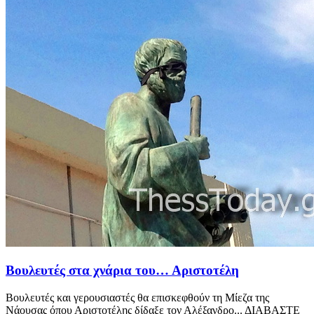
Βουλευτές στα χνάρια του… Αριστοτέλη
Bουλευτές και γερουσιαστές θα επισκεφθούν τη Μίεζα της
Νάουσας όπου Αριστοτέλης δίδαξε τον Αλέξανδρο... ΔΙΑΒΑΣΤΕ