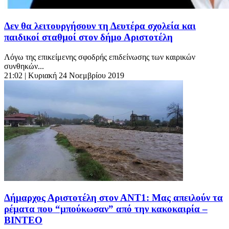
Δεν θα λειτουργήσουν τη Δευτέρα σχολεία και
παιδικοί σταθμοί στον δήμο Αριστοτέλη
Λόγω της επικείμενης σφοδρής επιδείνωσης των καιρικών
συνθηκών...
21:02
| Κυριακή 24 Νοεμβρίου 2019
Δήμαρχος Αριστοτέλη στον ΑΝΤ1: Μας απειλούν τα
ρέματα που “μπούκωσαν” από την κακοκαιρία –
ΒΙΝΤΕΟ