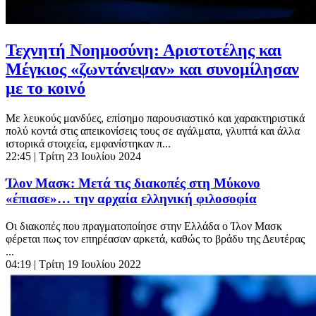
Τεχνητή Νοημοσύνη: Αριστοτέλης και
Μέγκιος «ζωντάνεψαν» και συνομίλησαν
με το κοινό
Με λευκούς μανδύες, επίσημο παρουσιαστικό και χαρακτηριστικά
πολύ κοντά στις απεικονίσεις τους σε αγάλματα, γλυπτά και άλλα
ιστορικά στοιχεία, εμφανίστηκαν π...
22:45
| Τρίτη 23 Ιουλίου 2024
Ίλον Μασκ: Μετά τις διακοπές στη Μύκονο
«έπιασε»… την αρχαία ελληνική φιλοσοφία
Οι διακοπές που πραγματοποίησε στην Ελλάδα ο Ίλον Μασκ
φέρεται πως τον επηρέασαν αρκετά, καθώς το βράδυ της Δευτέρας
...
04:19
| Τρίτη 19 Ιουλίου 2022