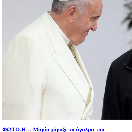
ΦΩΤΟ-Η… Μαρία χάραξε το άγαλμα του