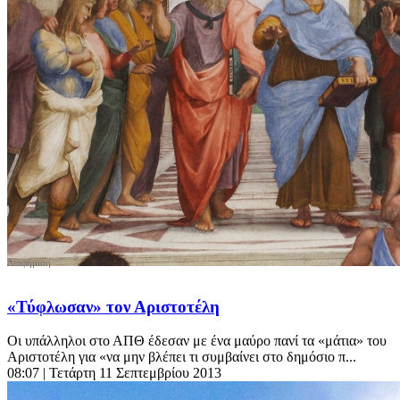
«Τύφλωσαν» τον Αριστοτέλη
Οι υπάλληλοι στο ΑΠΘ έδεσαν με ένα μαύρο πανί τα «μάτια» του
Αριστοτέλη για «να μην βλέπει τι συμβαίνει στο δημόσιο π...
08:07
| Τετάρτη 11 Σεπτεμβρίου 2013