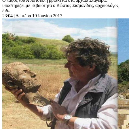
Ο τάφος του Αριστοτέλη βρίσκεται στα αρχαία Στάγειρα,
υποστηρίζει με βεβαιότητα ο Κώστας Σισμανίδης, αρχαιολόγος,
διδ...
23:04
| Δευτέρα 19 Ιουνίου 2017