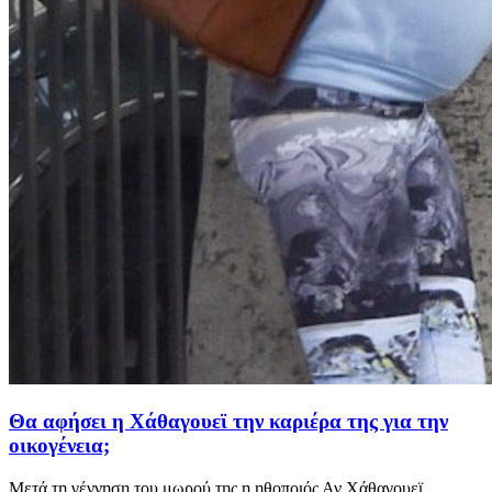
Θα αφήσει η Χάθαγουεϊ την καριέρα της για την
οικογένεια;
Μετά τη γέννηση του μωρού της η ηθοποιός Αν Χάθαγουεϊ