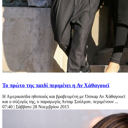
Το πρώτο της παιδί περιμένει η Αν Χάθαγουεϊ
Η Αμερικανίδα ηθοποιός και βραβευμένη με Όσκαρ Αν Χάθαγουεϊ
και ο σύζυγός της, ο παραγωγός Ανταμ Σούλμαν, περιμένουν ...
07:40
| Σάββατο 28 Νοεμβρίου 2015