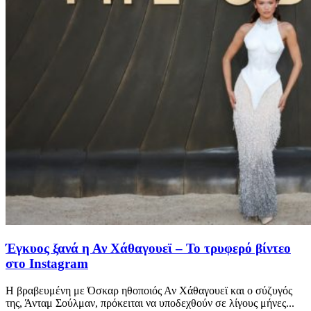
Έγκυος ξανά η Αν Χάθαγουεϊ – To τρυφερό βίντεο
στο Instagram
Η βραβευμένη με Όσκαρ ηθοποιός Αν Χάθαγουεϊ και ο σύζυγός
της, Άνταμ Σούλμαν, πρόκειται να υποδεχθούν σε λίγους μήνες...