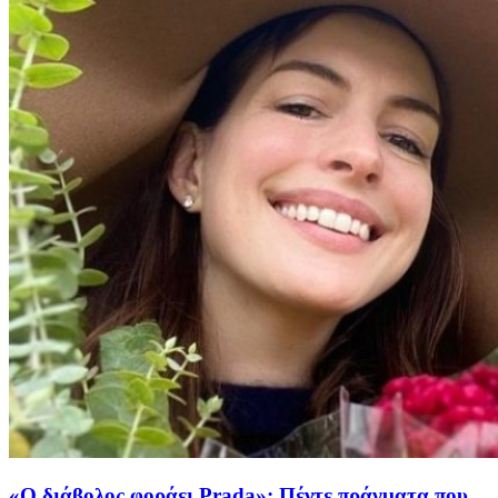
«Ο διάβολος φοράει Prada»: Πέντε πράγματα που