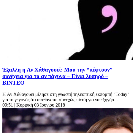
Έξαλλη η Αν Χάθαγουεϊ: Μου την “πέφτουν”
συνέχεια για το αν πάχυνα – Είναι λυπηρό –
ΒΙΝΤΕΟ
Η Αν Χάθαγουεϊ μίλησε στη γνωστή τηλεοπτική εκπομπή "Today"
για το γεγονός ότι αισθάνεται συνεχώς πίεση για να εξηγήσ...
09:51
| Κυριακή 03 Ιουνίου 2018