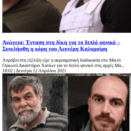
Ανώγεια: Ένταση στη δίκη για το διπλό φονικό –
Συνελήφθη η κόρη του Λευτέρη Καλομοίρη
Απρόβλεπτη εξέλιξη είχε η ακροαματική διαδικασία στο Μικτό
Ορκωτό Δικαστήριο Χανίων για το διπλό φονικό στις αρχές Μα...
18:02
| Δευτέρα 12 Απριλίου 2021