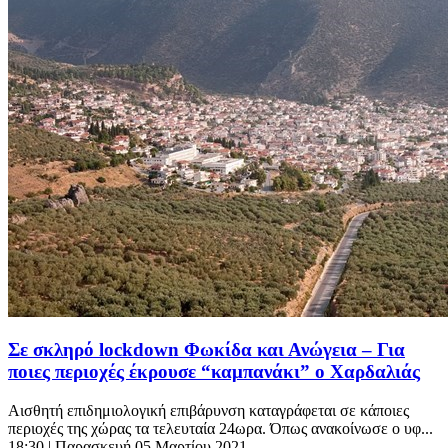
Σε σκληρό lockdown Φωκίδα και Ανώγεια – Για
ποιες περιοχές έκρουσε “καμπανάκι” ο Χαρδαλιάς
Αισθητή επιδημιολογική επιβάρυνση καταγράφεται σε κάποιες
περιοχές της χώρας τα τελευταία 24ωρα. Όπως ανακοίνωσε ο υφ...
18:30
| Παρασκευή 05 Μαρτίου 2021