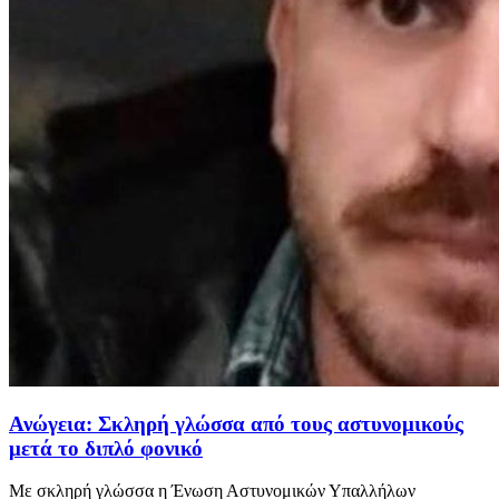
Ανώγεια: Σκληρή γλώσσα από τους αστυνομικούς
μετά το διπλό φονικό
Με σκληρή γλώσσα η Ένωση Αστυνομικών Υπαλλήλων