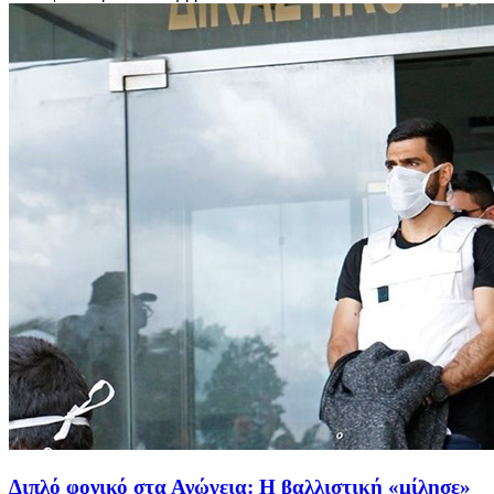
Διπλό φονικό στα Ανώγεια: Η βαλλιστική «μίλησε»