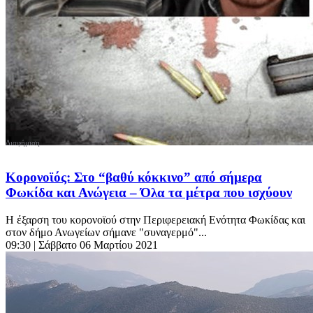
Κορονοϊός: Στο “βαθύ κόκκινο” από σήμερα
Φωκίδα και Ανώγεια – Όλα τα μέτρα που ισχύουν
Η έξαρση του κορονοϊού στην Περιφερειακή Ενότητα Φωκίδας και
στον δήμο Ανωγείων σήμανε "συναγερμό"...
09:30
| Σάββατο 06 Μαρτίου 2021