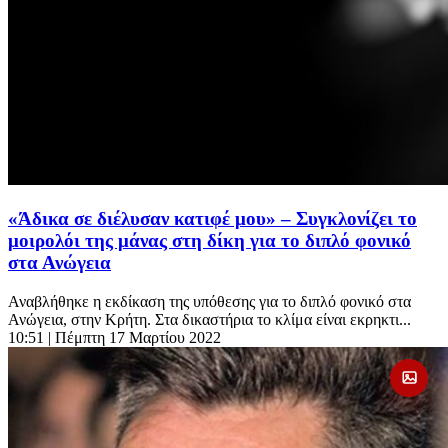
«Άδικα σε διέλυσαν κατιφέ μου» – Συγκλονίζει το
μοιρολόι της μάνας στη δίκη για το διπλό φονικό
στα Ανώγεια
Αναβλήθηκε η εκδίκαση της υπόθεσης για το διπλό φονικό στα
Ανώγεια, στην Κρήτη. Στα δικαστήρια το κλίμα είναι εκρηκτι...
10:51
| Πέμπτη 17 Μαρτίου 2022