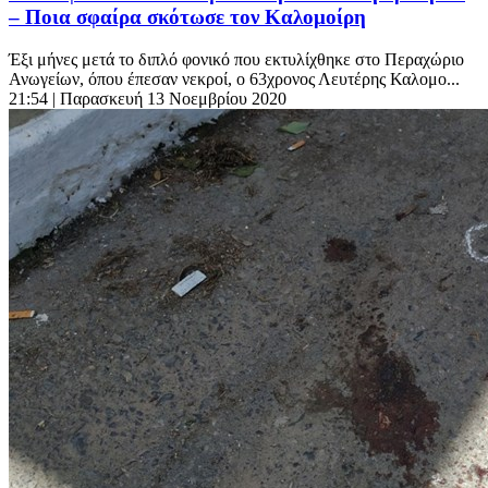
– Ποια σφαίρα σκότωσε τον Καλομοίρη
Έξι μήνες μετά το διπλό φονικό που εκτυλίχθηκε στο Περαχώριο
Ανωγείων, όπου έπεσαν νεκροί, ο 63χρονος Λευτέρης Καλομο...
21:54
| Παρασκευή 13 Νοεμβρίου 2020