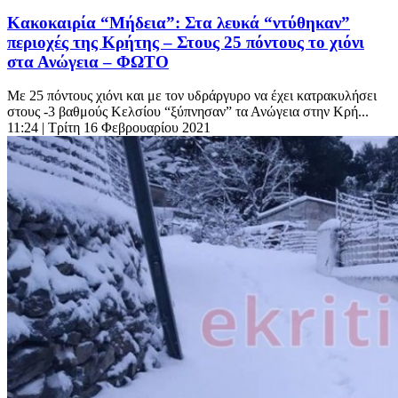
Κακοκαιρία “Μήδεια”: Στα λευκά “ντύθηκαν”
περιοχές της Κρήτης – Στους 25 πόντους το χιόνι
στα Ανώγεια – ΦΩΤΟ
Με 25 πόντους χιόνι και με τον υδράργυρο να έχει κατρακυλήσει
στους -3 βαθμούς Κελσίου “ξύπνησαν” τα Ανώγεια στην Κρή...
11:24
| Τρίτη 16 Φεβρουαρίου 2021