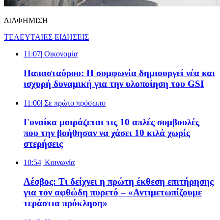
ΔΙΑΦΗΜΙΣΗ
ΤΕΛΕΥΤΑΙΕΣ ΕΙΔΗΣΕΙΣ
11:07
| Oικονομία
Παπασταύρου: Η συμφωνία δημιουργεί νέα και
ισχυρή δυναμική για την υλοποίηση του GSI
11:00
| Σε πρώτο πρόσωπο
Γυναίκα μοιράζεται τις 10 απλές συμβουλές
που την βοήθησαν να χάσει 10 κιλά χωρίς
στερήσεις
10:54
| Κοινωνία
Λέσβος: Τι δείχνει η πρώτη έκθεση επιτήρησης
για τον αφθώδη πυρετό – «Αντιμετωπίζουμε
τεράστια πρόκληση»