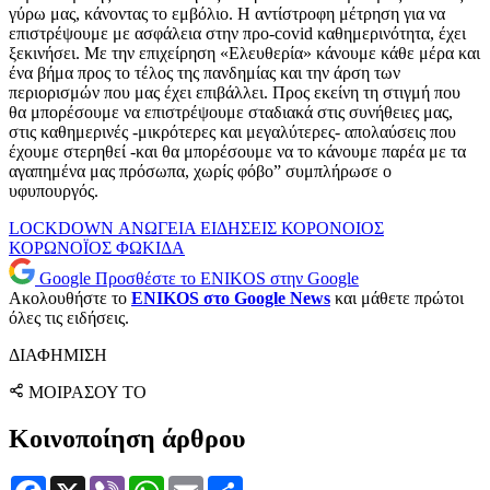
γύρω μας, κάνοντας το εμβόλιο. Η αντίστροφη μέτρηση για να
επιστρέψουμε με ασφάλεια στην προ-covid καθημερινότητα, έχει
ξεκινήσει. Με την επιχείρηση «Ελευθερία» κάνουμε κάθε μέρα και
ένα βήμα προς το τέλος της πανδημίας και την άρση των
περιορισμών που μας έχει επιβάλλει. Προς εκείνη τη στιγμή που
θα μπορέσουμε να επιστρέψουμε σταδιακά στις συνήθειες μας,
στις καθημερινές -μικρότερες και μεγαλύτερες- απολαύσεις που
έχουμε στερηθεί -και θα μπορέσουμε να το κάνουμε παρέα με τα
αγαπημένα μας πρόσωπα, χωρίς φόβο” συμπλήρωσε ο
υφυπουργός.
LOCKDOWN
ΑΝΩΓΕΙΑ
ΕΙΔΗΣΕΙΣ
ΚΟΡΟΝΟΙΟΣ
ΚΟΡΩΝΟΪΟΣ
ΦΩΚΙΔΑ
Google
Προσθέστε το ENIKOS στην Google
Ακολουθήστε το
ENIKOS στο Google News
και μάθετε πρώτοι
όλες τις ειδήσεις.
ΔΙΑΦΗΜΙΣΗ
ΜΟΙΡΑΣΟΥ ΤΟ
Κοινοποίηση άρθρου
Facebook
X
Viber
WhatsApp
Email
Μοιραστείτε