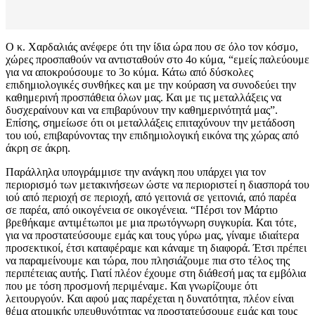
Ο κ. Χαρδαλιάς ανέφερε ότι την ίδια ώρα που σε όλο τον κόσμο,
χώρες προσπαθούν να αντισταθούν στο 4ο κύμα, “εμείς παλεύουμε
για να αποκρούσουμε το 3ο κύμα. Κάτω από δύσκολες
επιδημιολογικές συνθήκες και με την κούραση να συνοδεύει την
καθημερινή προσπάθεια όλων μας. Και με τις μεταλλάξεις να
δυσχεραίνουν και να επιβαρύνουν την καθημερινότητά μας”.
Επίσης, σημείωσε ότι οι μεταλλάξεις επιταχύνουν την μετάδοση
του ιού, επιβαρύνοντας την επιδημιολογική εικόνα της χώρας από
άκρη σε άκρη.
Παράλληλα υπογράμμισε την ανάγκη που υπάρχει για τον
περιορισμό των μετακινήσεων ώστε να περιοριστεί η διασπορά του
ιού από περιοχή σε περιοχή, από γειτονιά σε γειτονιά, από παρέα
σε παρέα, από οικογένεια σε οικογένεια. “Πέρσι τον Μάρτιο
βρεθήκαμε αντιμέτωποι με μια πρωτόγνωρη συγκυρία. Και τότε,
για να προστατεύσουμε εμάς και τους γύρω μας, γίναμε ιδιαίτερα
προσεκτικοί, έτσι καταφέραμε και κάναμε τη διαφορά. Έτσι πρέπει
να παραμείνουμε και τώρα, που πλησιάζουμε πια στο τέλος της
περιπέτειας αυτής. Γιατί πλέον έχουμε στη διάθεσή μας τα εμβόλια
που με τόση προσμονή περιμέναμε. Και γνωρίζουμε ότι
λειτουργούν. Και αφού μας παρέχεται η δυνατότητα, πλέον είναι
θέμα ατομικής υπευθυνότητας να προστατεύσουμε εμάς και τους