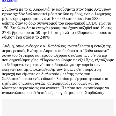
lockdown
.
Σύμφωνα με το κ. Χαρδαλιά, τα κρούσματα στον δήμο Ανωγείων
έχουν σχεδόν διπλασιαστεί μέσα σε δύο ημέρες, ενώ ο 14ημερος
μέσος όρος κρουσμάτων ανά 100.000 κατοίκους είναι 588 ο
δείκτης όταν το όριο συναγερμού του ευρωπαϊκού ΕCDC είναι το
150. Στη Φωκίδα τα ενεργά κρούσματα έχουν αυξηθεί από 19 στις
27 Φεβρουαρίου σε 59 την Πέμπτη, ενώ το εβδομαδιαίο ποσοστό
αύξηση έχει φτάσει το 240%.
Ακόμη, όπως ανέφερε ο κ. Χαρδαλιάς, αναστέλλεται η ένταξη της
περιφερειακής Ενότητας Λάρισας από αύριο στο “βαθύ κόκκινο”
λόγω του δεύτερου και εξίσου ισχυρού σεισμού των 5,9 ρίχτερ
που σημειώθηκε χθες. “Παρακολουθούμε τις εξελίξεις, εξετάζουμε
τα δεδομένα, ενημερωνόμαστε διαρκώς για την πορεία των
ελέγχων και της αποκατάστασης των ζημιών στην ευρύτερη
περιοχή και είμαστε σε διαδικασία μελέτης εντός του
Σαββατοκύριακου ενός ειδικού πλαισίου με έμφαση φυσικά στα
ζητήματα δημόσιας υγείας, αντιλαμβανόμενοι όμως και τις
ιδιαίτερες περιστάσεις και ανάγκες. Πλαίσιο που σκοπεύουμε να
ανακοινώσουμε από Δευτέρα”, υπογράμμισε ο κ. Χαρδαλιάς.