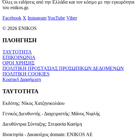
Όλες οι ειδήσεις από την Ελλάδα και τον κόσμο με την εγκυρότητα
του enikos.gr.
Facebook
X
Instagram
YouTube
Viber
© 2026 ENIKOS
ΠΛΟΗΓΗΣΗ
ΤΑΥΤΟΤΗΤΑ
ΕΠΙΚΟΙΝΩΝΙΑ
ΟΡΟΙ ΧΡΗΣΗΣ
ΠΟΛΙΤΙΚΗ ΠΡΟΣΤΑΣΙΑΣ ΠΡΟΣΩΠΙΚΩΝ ΔΕΔΟΜΕΝΩΝ
ΠΟΛΙΤΙΚΗ COOKIES
Κρατική Διαφήμιση
ΤΑΥΤΟΤΗΤΑ
Εκδότης:
Νίκος Χατζηνικολάου
Γενικός Διευθυντής - Διαχειριστής:
Μάνος Νιφλής
Διευθύντρια Σύνταξης:
Στεφανία Κασίμη
Ιδιοκτησία - Δικαιούχος domain:
ENIKOS AE