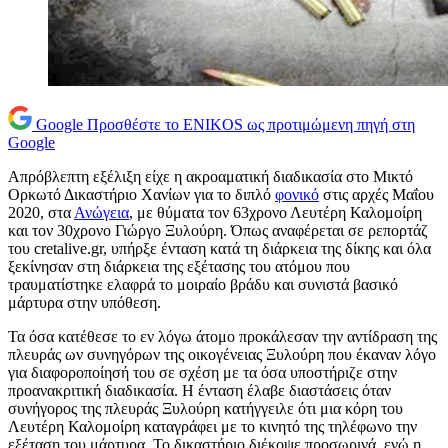
Google
Προσθέστε το ENIKOS ως προτιμώμενη πηγή στη
Google
Απρόβλεπτη εξέλιξη είχε η ακροαματική διαδικασία στο Μικτό
Ορκωτό Δικαστήριο Χανίων για το διπλό
φονικό
στις αρχές Μαΐου
2020, στα
Ανώγεια
, με θύματα τον 63χρονο Λευτέρη Καλομοίρη
και τον 30χρονο Γιώργο Ξυλούρη. Όπως αναφέρεται σε ρεπορτάζ
του cretalive.gr, υπήρξε ένταση κατά τη διάρκεια της δίκης και όλα
ξεκίνησαν στη διάρκεια της εξέτασης του ατόμου που
τραυματίστηκε ελαφρά το μοιραίο βράδυ και συνιστά βασικό
μάρτυρα στην υπόθεση.
Τα όσα κατέθεσε το εν λόγω άτομο προκάλεσαν την αντίδραση της
πλευράς ων συνηγόρων της οικογένειας Ξυλούρη που έκαναν λόγο
για διαφοροποίησή του σε σχέση με τα όσα υποστήριζε στην
προανακριτική διαδικασία. Η ένταση έλαβε διαστάσεις όταν
συνήγορος της πλευράς Ξυλούρη κατήγγειλε ότι μια κόρη του
Λευτέρη Καλομοίρη καταγράφει με το κινητό της τηλέφωνο την
εξέταση του μάρτυρα. Το δικαστήριο διέκοψε προσωρινά, ενώ η