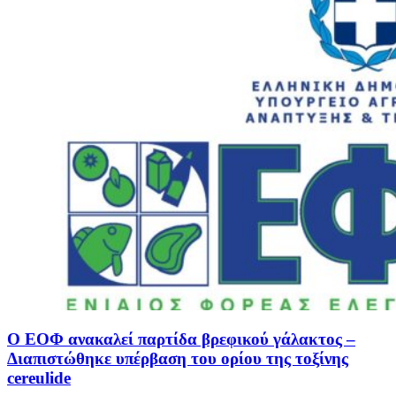
Ο ΕΟΦ ανακαλεί παρτίδα βρεφικού γάλακτος –
Διαπιστώθηκε υπέρβαση του ορίου της τοξίνης
cereulide