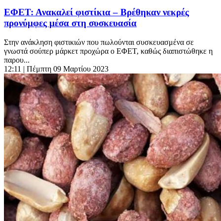
ΕΦΕΤ: Ανακαλεί φιστίκια – Βρέθηκαν νεκρές
προνύμφες μέσα στη συσκευασία
Στην ανάκληση φιστικιών που πωλούνται συσκευασμένα σε
γνωστά σούπερ μάρκετ προχώρα ο ΕΦΕΤ, καθώς διαπιστώθηκε η
παρου...
12:11
| Πέμπτη 09 Μαρτίου 2023