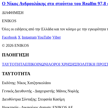
Ο Νίκος Ανδρουλάκης στο στούντιο του Realfm 97,8 
ΔΙΑΦΗΜΙΣΗ
ENIKOS
Όλες οι ειδήσεις από την Ελλάδα και τον κόσμο με την εγκυρότητα τ
Facebook
X
Instagram
YouTube
Viber
© 2026 ENIKOS
ΠΛΟΗΓΗΣΗ
ΤΑΥΤΟΤΗΤΑ
ΕΠΙΚΟΙΝΩΝΙΑ
ΟΡΟΙ ΧΡΗΣΗΣ
ΠΟΛΙΤΙΚΗ ΠΡΟΣ
ΤΑΥΤΟΤΗΤΑ
Εκδότης:
Νίκος Χατζηνικολάου
Γενικός Διευθυντής - Διαχειριστής:
Μάνος Νιφλής
Διευθύντρια Σύνταξης:
Στεφανία Κασίμη
Ιδιοκτησία - Δικαιούχος domain:
ENIKOS AE