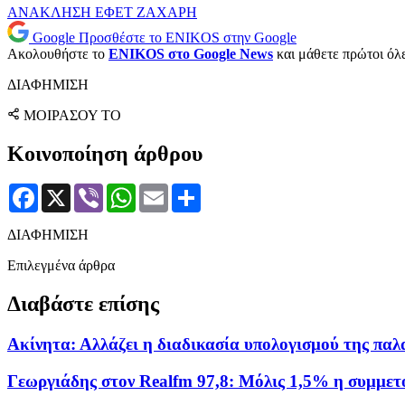
ΑΝΑΚΛΗΣΗ
ΕΦΕΤ
ΖΑΧΑΡΗ
Google
Προσθέστε το ENIKOS στην Google
Ακολουθήστε το
ENIKOS στο Google News
και μάθετε πρώτοι όλες
ΔΙΑΦΗΜΙΣΗ
ΜΟΙΡΑΣΟΥ ΤΟ
Κοινοποίηση άρθρου
Facebook
X
Viber
WhatsApp
Email
Μοιραστείτε
ΔΙΑΦΗΜΙΣΗ
Επιλεγμένα άρθρα
Διαβάστε επίσης
Ακίνητα: Αλλάζει η διαδικασία υπολογισμού της παλ
Γεωργιάδης στον Realfm 97,8: Μόλις 1,5% η συμμετο