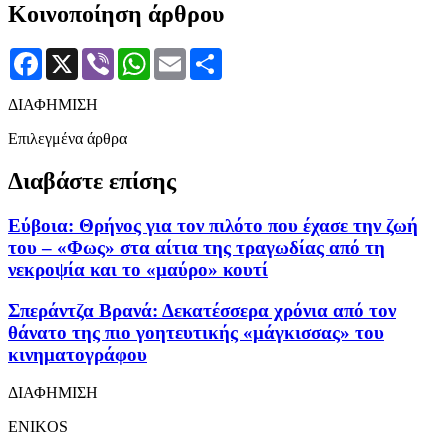
Κοινοποίηση άρθρου
Facebook
X
Viber
WhatsApp
Email
Μοιραστείτε
ΔΙΑΦΗΜΙΣΗ
Επιλεγμένα άρθρα
Διαβάστε επίσης
Εύβοια: Θρήνος για τον πιλότο που έχασε την ζωή
του – «Φως» στα αίτια της τραγωδίας από τη
νεκροψία και το «μαύρο» κουτί
Σπεράντζα Βρανά: Δεκατέσσερα χρόνια από τον
θάνατο της πιο γοητευτικής «μάγκισσας» του
κινηματογράφου
ΔΙΑΦΗΜΙΣΗ
ENIKOS