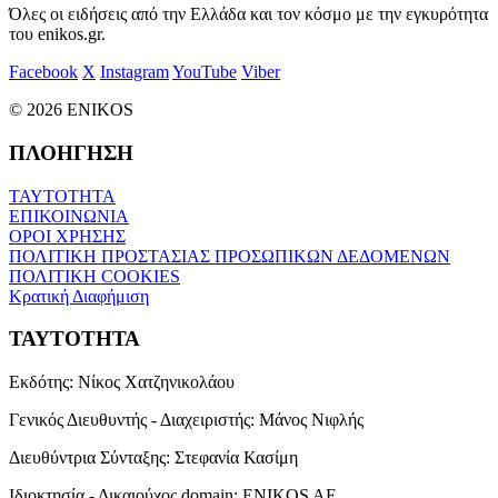
Όλες οι ειδήσεις από την Ελλάδα και τον κόσμο με την εγκυρότητα
του enikos.gr.
Facebook
X
Instagram
YouTube
Viber
© 2026 ENIKOS
ΠΛΟΗΓΗΣΗ
ΤΑΥΤΟΤΗΤΑ
ΕΠΙΚΟΙΝΩΝΙΑ
ΟΡΟΙ ΧΡΗΣΗΣ
ΠΟΛΙΤΙΚΗ ΠΡΟΣΤΑΣΙΑΣ ΠΡΟΣΩΠΙΚΩΝ ΔΕΔΟΜΕΝΩΝ
ΠΟΛΙΤΙΚΗ COOKIES
Κρατική Διαφήμιση
ΤΑΥΤΟΤΗΤΑ
Εκδότης:
Νίκος Χατζηνικολάου
Γενικός Διευθυντής - Διαχειριστής:
Μάνος Νιφλής
Διευθύντρια Σύνταξης:
Στεφανία Κασίμη
Ιδιοκτησία - Δικαιούχος domain:
ENIKOS AE