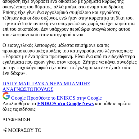
απόφαση είχε αγοράσει ένα οικόπεδο με χρήματα κυρίως της
οικογένειας του θύματος, αλλά μπήκε στο όνομα του δράστη.
Επίσης είχε γίνει ένα εργολαβικό συμβόλαιο και εργοδότες
τέθηκαν και οι δυο σύζυγοι, ενώ ήταν στην κυριότητα τη δίκη του.
Την κατέστησε αντικείμενο υποχρεώσεων χωρίς να έχει κυριότητα
επί του οικοπέδου. Δεν υπάρχουν περιθώρια αναγνώρισης αυτού
του ελαφρυντικού στον κατηγορούμενο».
Ο εισαγγελικός λειτουργός μάλιστα επισήμανε και τις
προπαρασκευαστικές πράξεις του κατηγορούμενου λέγοντας πως:
«Έδρασε με ένα τρόπο πρωτοφανή. Είναι ένα από τα ειδεχθέστερα
εγκλήματα που έχουν γίνει στον κόσμο. Ζήτησε να κάνει συνεδρίες
με την ψυχολόγο αφού είχε κάνει το έγκλημα και δεν έχυσε ούτε
ένα δάκρυ».
DAILY MAIL
ΓΛΥΚΑ ΝΕΡΑ
ΜΠΑΜΠΗΣ
ΑΝΑΓΝΩΣΤΟΠΟΥΛΟΣ
Google
Προσθέστε το ENIKOS στην Google
Ακολουθήστε το
ENIKOS στο Google News
και μάθετε πρώτοι
όλες τις ειδήσεις.
ΔΙΑΦΗΜΙΣΗ
ΜΟΙΡΑΣΟΥ ΤΟ