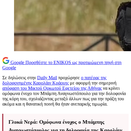
Google
Προσθέστε το ENIKOS ως προτιμώμενη πηγή στη
Google
Σε δηλώσεις στην
Daily Mail
προχώρησε
o πατέρας της
δολοφονημένης Καρολάιν Κράουτς
με αφορμή την σημερινή
απόφαση του Μικτού Ορκωτού Εφετείου της Αθήνας
να κρίνει
ομόφωνα ένοχο τον Μπάμπη Αναγνωστόπουλο για την δολοφονία
της κόρη του, σχολιάζοντας μεταξύ άλλων πως για την πράξη του
ακόμα και η θανατική ποινή θα ήταν ανεπαρκής τιμωρία.
Γλυκά Νερά: Ομόφωνα ένοχος ο Μπάμπης
Αναγνωστόπουλος για τη δολοφονία της Καρολάιν