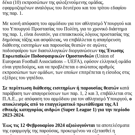
δέκα (10) εκπροσώπων της φιλοξενούμενης ομάδας,
εφαρμοζομένων αναλόγως του δευτέρου και του τρίτου εδαφίου
της παρ. 1.
Με κοινή απόφαση του αρμόδιου για τον αθλητισμό Υπουργού και
του Υπουργού Προστασίας του Πολίτη, για το χρονικό διάστημα
της παρ. 1, είναι δυνατόν, για επιτακτικούς λόγους προστασίας της
δημόσιας τάξης και ασφάλειας, να επιβάλλεται η απαγόρευση
διάθεσης εισιτηρίων και παρουσίας θεατών σε αγώνες
ποδοσφαίρου των διασυλλογικών διοργανώσεων
της Ένωσης
Ευρωπαϊκών Ποδοσφαιρικών Ομοσπονδιών
(Union of
European Football Associations – UEFA), εφόσον ελληνική ομάδα
είναι γηπεδούχος, και να προβλέπεται ο ανώτατος αριθμός
εκπροσώπων των ομάδων, των οποίων επιτρέπεται η είσοδος στις
εξέδρες του γηπέδου.
Σε περίπτωση διάθεσης εισιτηρίων ή παρουσίας θεατών
κατά
παράβαση των απαγορεύσεων των παρ. 1, 2 και 3, επιβάλλεται στις
Π.Α.Ε., με απόφαση του αρμόδιου για τον αθλητισμό Υπουργού,
ο
αποκλεισμός από το επαγγελματικό πρωτάθλημα της Α1
εθνικής κατηγορίας ανδρών (Super League 1) για την περίοδο
2023-2024.
Έως τις 12 Φεβρουαρίου 2024 αξιολογούνται
τα αποτελέσματα
της εφαρμογής της παρούσας, προκειμένου να εξετασθεί η