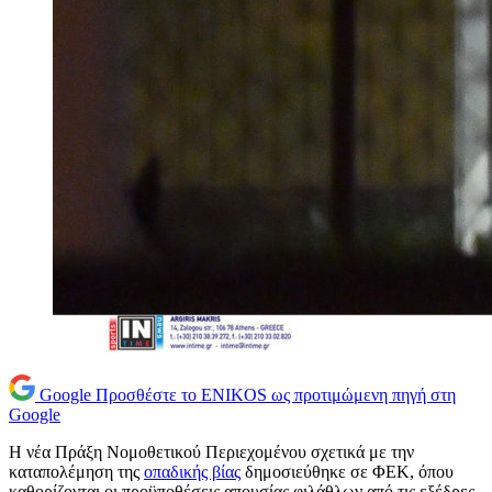
Google
Προσθέστε το ENIKOS ως προτιμώμενη πηγή στη
Google
Η νέα Πράξη Νομοθετικού Περιεχομένου σχετικά με την
καταπολέμηση της
οπαδικής βίας
δημοσιεύθηκε σε ΦΕΚ, όπου
καθορίζονται οι προϋποθέσεις απουσίας φιλάθλων από τις εξέδρες