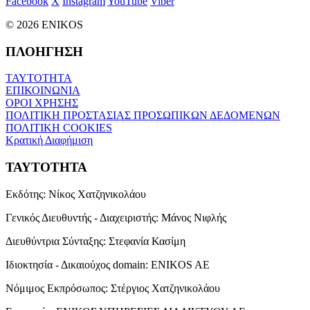
Facebook
X
Instagram
YouTube
Viber
© 2026 ENIKOS
ΠΛΟΗΓΗΣΗ
ΤΑΥΤΟΤΗΤΑ
ΕΠΙΚΟΙΝΩΝΙΑ
ΟΡΟΙ ΧΡΗΣΗΣ
ΠΟΛΙΤΙΚΗ ΠΡΟΣΤΑΣΙΑΣ ΠΡΟΣΩΠΙΚΩΝ ΔΕΔΟΜΕΝΩΝ
ΠΟΛΙΤΙΚΗ COOKIES
Κρατική Διαφήμιση
ΤΑΥΤΟΤΗΤΑ
Εκδότης:
Νίκος Χατζηνικολάου
Γενικός Διευθυντής - Διαχειριστής:
Μάνος Νιφλής
Διευθύντρια Σύνταξης:
Στεφανία Κασίμη
Ιδιοκτησία - Δικαιούχος domain:
ENIKOS AE
Νόμιμος Εκπρόσωπος:
Στέργιος Χατζηνικολάου