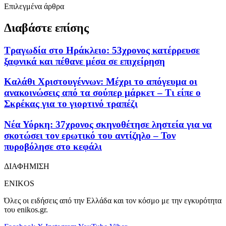
Επιλεγμένα άρθρα
Διαβάστε επίσης
Τραγωδία στο Ηράκλειο: 53χρονος κατέρρευσε
ξαφνικά και πέθανε μέσα σε επιχείρηση
Καλάθι Χριστουγέννων: Μέχρι το απόγευμα οι
ανακοινώσεις από τα σούπερ μάρκετ – Τι είπε ο
Σκρέκας για το γιορτινό τραπέζι
Νέα Υόρκη: 37χρονος σκηνοθέτησε ληστεία για να
σκοτώσει τον ερωτικό του αντίζηλο – Τον
πυροβόλησε στο κεφάλι
ΔΙΑΦΗΜΙΣΗ
ENIKOS
Όλες οι ειδήσεις από την Ελλάδα και τον κόσμο με την εγκυρότητα
του enikos.gr.