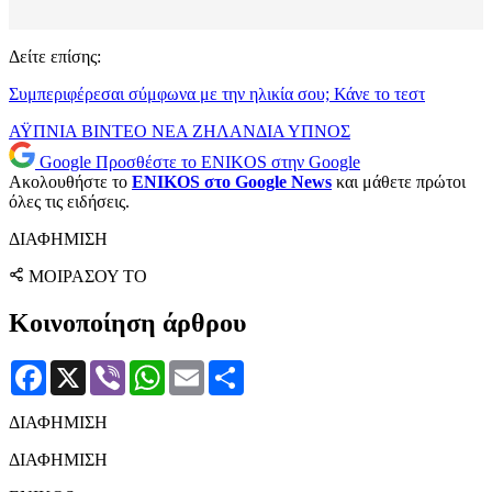
Δείτε επίσης:
Συμπεριφέρεσαι σύμφωνα με την ηλικία σου; Κάνε το τεστ
ΑΫΠΝΙΑ
ΒΙΝΤΕΟ
ΝΕΑ ΖΗΛΑΝΔΙΑ
ΥΠΝΟΣ
Google
Προσθέστε το ENIKOS στην Google
Ακολουθήστε το
ENIKOS στο Google News
και μάθετε πρώτοι
όλες τις ειδήσεις.
ΔΙΑΦΗΜΙΣΗ
ΜΟΙΡΑΣΟΥ ΤΟ
Κοινοποίηση άρθρου
Facebook
X
Viber
WhatsApp
Email
Μοιραστείτε
ΔΙΑΦΗΜΙΣΗ
ΔΙΑΦΗΜΙΣΗ