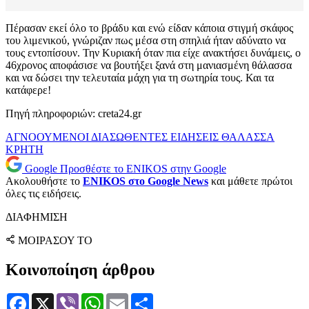
Πέρασαν εκεί όλο το βράδυ και ενώ είδαν κάποια στιγμή σκάφος
του λιμενικού, γνώριζαν πως μέσα στη σπηλιά ήταν αδύνατο να
τους εντοπίσουν. Την Κυριακή όταν πια είχε ανακτήσει δυνάμεις, ο
46χρονος αποφάσισε να βουτήξει ξανά στη μανιασμένη θάλασσα
και να δώσει την τελευταία μάχη για τη σωτηρία τους. Και τα
κατάφερε!
Πηγή πληροφοριών: creta24.gr
ΑΓΝΟΟΥΜΕΝΟΙ
ΔΙΑΣΩΘΕΝΤΕΣ
ΕΙΔΗΣΕΙΣ
ΘΑΛΑΣΣΑ
ΚΡΗΤΗ
Google
Προσθέστε το ENIKOS στην Google
Ακολουθήστε το
ENIKOS στο Google News
και μάθετε πρώτοι
όλες τις ειδήσεις.
ΔΙΑΦΗΜΙΣΗ
ΜΟΙΡΑΣΟΥ ΤΟ
Κοινοποίηση άρθρου
Facebook
X
Viber
WhatsApp
Email
Μοιραστείτε