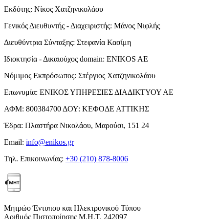
Εκδότης:
Νίκος Χατζηνικολάου
Γενικός Διευθυντής - Διαχειριστής:
Μάνος Νιφλής
Διευθύντρια Σύνταξης:
Στεφανία Κασίμη
Ιδιοκτησία - Δικαιούχος domain:
ENIKOS AE
Νόμιμος Εκπρόσωπος:
Στέργιος Χατζηνικολάου
Επωνυμία:
ΕΝΙΚΟΣ ΥΠΗΡΕΣΙΕΣ ΔΙΑΔΙΚΤΥΟΥ ΑΕ
ΑΦΜ:
800384700
ΔΟΥ:
ΚΕΦΟΔΕ ΑΤΤΙΚΗΣ
Έδρα:
Πλαστήρα Νικολάου, Μαρούσι, 151 24
Email:
info@enikos.gr
Τηλ. Επικοινωνίας:
+30 (210) 878-8006
Μητρώο Έντυπου και Ηλεκτρονικού Τύπου
Αριθμός Πιστοποίησης Μ.Η.Τ. 242097