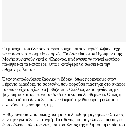
Οι μοναχοί του έδωσαν στεγνά ρούχα και τον περιέθαλψαν μέχρι
να φτάσουν στο σημείο οι αρχές. Τα όσα είπε στον Ηγούμενο της
Μονής συγκινούν γιατί ο 45χρονος, κινδύνεψε να πνιγεί ωστόσο
πάλεψε και τα κατάφερε. Όπως κατάφερε να σώσει και την
39χρονη φίλη του.
Όταν αναποδογύρισε ξαφνικά η βάρκα, όπως περιέγραψε στον
Γέροντα Μακάριο, το σορτσάκι που φορούσε πιάστηκε στο σκάφος
το οποίο είχε αρχίσει να βυθίζεται. Ο Στέλιος λειτουργώντας με
ψυχραιμία κατάφερε να το σκίσει και να απελευθερωθεί. Όπως η
περιπέτειά του δεν τελείωσε εκεί αφού την ίδια ώρα η φίλη του
είχε χάσει τις αισθήσεις της.
H 39χρονη φαίνεται πως χτύπησε και λιποθύμησε, όμως ο Στέλιος
δεν την εγκατέλειψε στιγμή. Το σθένος του συγκλονίζει αφού για
ώρα πάλευε κολυμπώντας και κρατώντας της φίλη του, η οποία του