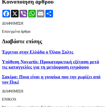
Κοινοποίηση άρθρου
Facebook
X
Viber
WhatsApp
Email
Μοιραστείτε
ΔΙΑΦΗΜΙΣΗ
Επιλεγμένα άρθρα
Διαβάστε επίσης
Έρχεται στην Ελλάδα ο Όλαφ Σολτς
Υπόθεση Novartis: Προκαταρκτική εξέταση μετά
τις καταγγελίες για τη μετάφραση εγγράφου
Σακίρα: Ποια είναι η γυναίκα που την χωρίζει από
τον Πικέ
ΔΙΑΦΗΜΙΣΗ
ENIKOS