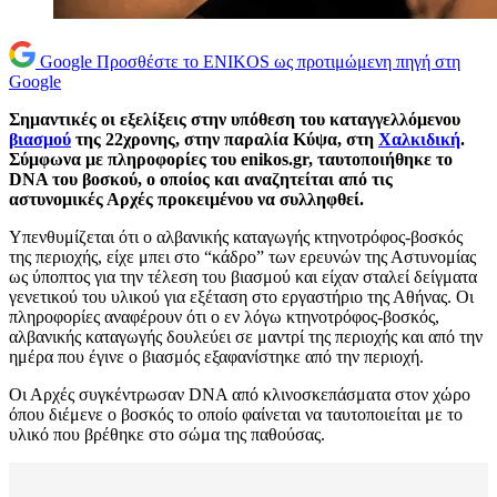
Google
Προσθέστε το ENIKOS ως προτιμώμενη πηγή στη
Google
Σημαντικές οι εξελίξεις στην υπόθεση του καταγγελλόμενου
βιασμού
της 22χρονης, στην παραλία Κύψα, στη
Χαλκιδική
.
Σύμφωνα με πληροφορίες του enikos.gr, ταυτοποιήθηκε το
DNA του βοσκού, ο οποίος και αναζητείται από τις
αστυνομικές Αρχές προκειμένου να συλληφθεί.
Υπενθυμίζεται ότι ο αλβανικής καταγωγής κτηνοτρόφος-βοσκός
της περιοχής, είχε μπει στο “κάδρο” των ερευνών της Αστυνομίας
ως ύποπτος για την τέλεση του βιασμού και είχαν σταλεί δείγματα
γενετικού του υλικού για εξέταση στο εργαστήριο της Αθήνας. Οι
πληροφορίες αναφέρουν ότι ο εν λόγω κτηνοτρόφος-βοσκός,
αλβανικής καταγωγής δουλεύει σε μαντρί της περιοχής και από την
ημέρα που έγινε ο βιασμός εξαφανίστηκε από την περιοχή.
Οι Αρχές συγκέντρωσαν DNA από κλινοσκεπάσματα στον χώρο
όπου διέμενε ο βοσκός το οποίο φαίνεται να ταυτοποιείται με το
υλικό που βρέθηκε στο σώμα της παθούσας.