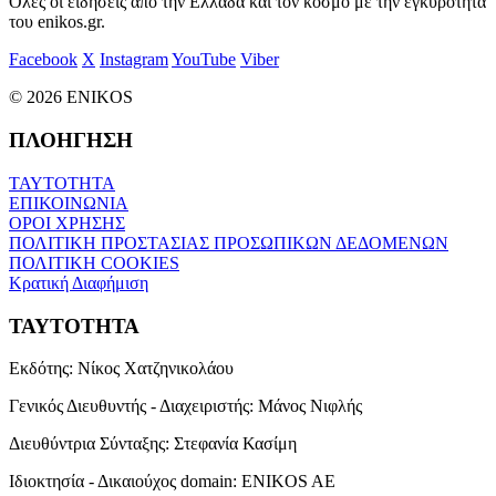
Όλες οι ειδήσεις από την Ελλάδα και τον κόσμο με την εγκυρότητα
του enikos.gr.
Facebook
X
Instagram
YouTube
Viber
© 2026 ENIKOS
ΠΛΟΗΓΗΣΗ
ΤΑΥΤΟΤΗΤΑ
ΕΠΙΚΟΙΝΩΝΙΑ
ΟΡΟΙ ΧΡΗΣΗΣ
ΠΟΛΙΤΙΚΗ ΠΡΟΣΤΑΣΙΑΣ ΠΡΟΣΩΠΙΚΩΝ ΔΕΔΟΜΕΝΩΝ
ΠΟΛΙΤΙΚΗ COOKIES
Κρατική Διαφήμιση
ΤΑΥΤΟΤΗΤΑ
Εκδότης:
Νίκος Χατζηνικολάου
Γενικός Διευθυντής - Διαχειριστής:
Μάνος Νιφλής
Διευθύντρια Σύνταξης:
Στεφανία Κασίμη
Ιδιοκτησία - Δικαιούχος domain:
ENIKOS AE