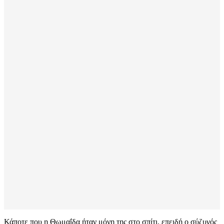
Κάποτε που η Θωμαΐδα ήταν μόνη της στο σπίτι, επειδή ο σύζυγός