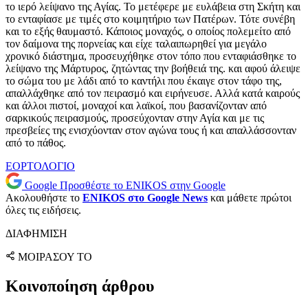
το ιερό λείψανο της Αγίας. Το μετέφερε με ευλάβεια στη Σκήτη και
το ενταφίασε με τιμές στο κοιμητήριο των Πατέρων. Τότε συνέβη
και το εξής θαυμαστό. Κάποιος μοναχός, ο οποίος πολεμείτο από
τον δαίμονα της πορνείας και είχε ταλαιπωρηθεί για μεγάλο
χρονικό διάστημα, προσευχήθηκε στον τόπο που ενταφιάσθηκε το
λείψανο της Μάρτυρος, ζητώντας την βοήθειά της. και αφού άλειψε
το σώμα του με λάδι από το καντήλι που έκαιγε στον τάφο της,
απαλλάχθηκε από τον πειρασμό και ειρήνευσε. Αλλά κατά καιρούς
και άλλοι πιστοί, μοναχοί και λαϊκοί, που βασανίζονταν από
σαρκικούς πειρασμούς, προσεύχονταν στην Αγία και με τις
πρεσβείες της ενισχύονταν στον αγώνα τους ή και απαλλάσσονταν
από το πάθος.
ΕΟΡΤΟΛΟΓΙΟ
Google
Προσθέστε το ENIKOS στην Google
Ακολουθήστε το
ENIKOS στο Google News
και μάθετε πρώτοι
όλες τις ειδήσεις.
ΔΙΑΦΗΜΙΣΗ
ΜΟΙΡΑΣΟΥ ΤΟ
Κοινοποίηση άρθρου