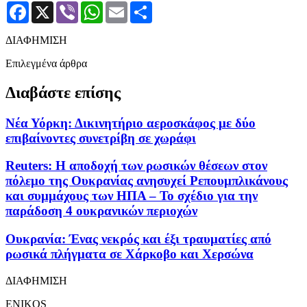
Facebook
X
Viber
WhatsApp
Email
Μοιραστείτε
ΔΙΑΦΗΜΙΣΗ
Επιλεγμένα άρθρα
Διαβάστε επίσης
Νέα Υόρκη: Δικινητήριο αεροσκάφος με δύο
επιβαίνοντες συνετρίβη σε χωράφι
Reuters: Η αποδοχή των ρωσικών θέσεων στον
πόλεμο της Ουκρανίας ανησυχεί Ρεπουμπλικάνους
και συμμάχους των ΗΠΑ – Το σχέδιο για την
παράδοση 4 ουκρανικών περιοχών
Ουκρανία: Ένας νεκρός και έξι τραυματίες από
ρωσικά πλήγματα σε Χάρκοβο και Χερσώνα
ΔΙΑΦΗΜΙΣΗ
ENIKOS