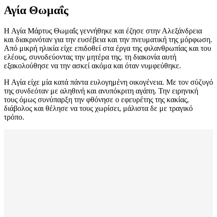
Αγία Θωμαΐς
Η Αγία Μάρτυς Θωμαΐς γεννήθηκε και έζησε στην Αλεξάνδρεια
και διακρινόταν για την ευσέβεια και την πνευματική της μόρφωση.
Από μικρή ηλικία είχε επιδοθεί στα έργα της φιλανθρωπίας και του
ελέους, συνοδεύοντας την μητέρα της. τη διακονία αυτή
εξακολούθησε να την ασκεί ακόμα και όταν νυμφεύθηκε.
Η Αγία είχε μία κατά πάντα ευλογημένη οικογένεια. Με τον σύζυγό
της συνδεόταν με αληθινή και ανυπόκριτη αγάπη. Την ειρηνική
τους όμως συνύπαρξη την φθόνησε ο εφευρέτης της κακίας,
διάβολος και θέλησε να τους χωρίσει, μάλιστα δε με τραγικό
τρόπο.