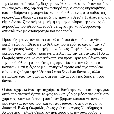
της έλειπε σε δουλειές, δέχθηκε ανήθικη επίθεση από τον πατέρα
του συζύγου της, δηλαδή τον πεθερό της, ο οποίος κυριευμένος
από το δαίμονα της πορνείας και υποδουλωμένος στο πάθος της
ακολασίας, ήθελε να έχει μαζί της ερωτική σχέση. Η Αγία, η οποία
είχε πάντοτε ζωντανή στη μνήμη της την αίσθηση της πανταχού
παρουσίας του Θεού και ζούσε με αγνότητα και σωφροσύνη,
αντιστάθηκε με σταθερότητα και παρρησία.
Προσπάθησε να τον πείσει ότι κάτι τέτοιο δεν πρέπει να γίνει,
επειδή είναι αντίθετο με το θέλημα του Θεού, το οποίο ήταν γι’
αυτήν τρόπος ζωής και πηγή εμπνεύσεως. Τυφλωμένος όμως
εκείνος από το πάθος, επέμενε απειλώντας την με θάνατο. Η Αγία
Θωμαΐς συνέχισε να αντιστέκεται και προτίμησε τον θάνατο από
την υποδούλωση στο κράτος της αμαρτίας και την εξουσία του
θανάτου. Γιατί η έξοδος με μαρτυρικό τρόπο από την παρούσα
σύντομη ζωή για την δόξα του Θεού δεν είναι θάνατος, αλλά
μετάβαση από τον θάνατο στη ζωή. Είναι νίκη της ζωής επί του
θανάτου.
Ο δυστυχής εκείνος την μαχαίρωσε θανάσιμα και μετά το τραγικό
αυτό περιστατικό έχασε το φως του και γύριζε μέσα στο σπίτι σαν
χαμένος. Στην κατάσταση αυτή τον βρήκαν κάποιοι γείτονες που
έψαχναν για τον υιό του, και τον παρέδωσαν στις αρχές για να
δικαστεί. Ενώ η Θωμαΐδα, όπως γράφει ο Άγιος Νικόδημος ο
Αγιορείτης, «ἔλαβε στέφανον μάρτυρος διὰ τὴν σωφροσύνην».