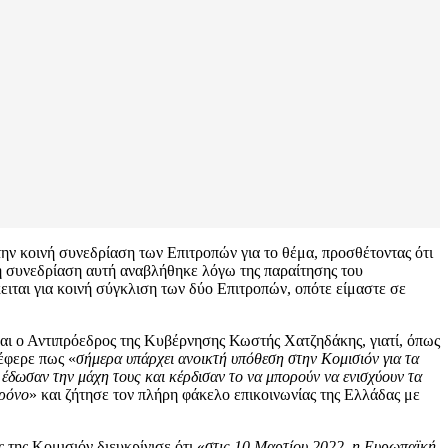
ην κοινή συνεδρίαση των Επιτροπών για το θέμα, προσθέτοντας ότι
 η συνεδρίαση αυτή αναβλήθηκε λόγω της παραίτησης του
ιται για κοινή σύγκλιση των δύο Επιτροπών, οπότε είμαστε σε
και ο Αντιπρόεδρος της Κυβέρνησης Κωστής Χατζηδάκης, γιατί, όπως
έφερε πως «
σήμερα υπάρχει ανοικτή υπόθεση στην Κομισιόν για τα
 έδωσαν την μάχη τους και κέρδισαν το να μπορούν να ενισχύουν τα
χρόνο
» και ζήτησε τον πλήρη φάκελο επικοινωνίας της Ελλάδας με
 της Κομισιόν διευκρίνισε ότι «
στις 10 Μαρτίου 2022, η Ευρωπαϊκή