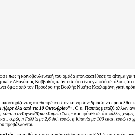
σε πως η κοινοβουλευτική του ομάδα επανακατέθεσε το αίτημα για τ
ομικών Αθανάσιος Καββαδάς απάντησε ότι είναι γνωστό σε όλους ότι
ίνει όμως από τον Πρόεδρο της Βουλής Νικήτα Κακλαμάνη γιατί πρόκε
ς
υποστηρίζοντας ότι θα πρέπει στην κοινή συνεδρίαση να προσέλθει 
 ήξερε όλα από τις 10 Οκτωβρίου”
». Ο κ. Παππάς μεταξύ άλλων αν
ή κάποια ανταγωνίστρια εταιρεία τους
» και πρόσθεσε ότι «
άλλες χώρες
κατ. ευρώ, η Γαλλία με 2,6 δισ. ευρώ, η Ισπανία με 100 εκατ. ευρώ το 
ου προβάλλονται.
τραλιάς
για το θέμα της κρατικής ενίσχυσης των ΕΛΤΑ και της έρευνας