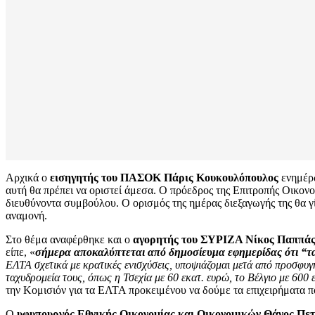
Αρχικά ο
εισηγητής του ΠΑΣΟΚ Πάρις Κουκουλόπουλος
ενημέρω
αυτή θα πρέπει να οριστεί άμεσα. Ο πρόεδρος της Επιτροπής Οικον
διευθύνοντα συμβούλου. Ο ορισμός της ημέρας διεξαγωγής της θα γ
αναμονή.
Στο θέμα αναφέρθηκε και ο
αγορητής του ΣΥΡΙΖΑ Νίκος Παππά
είπε, «
σήμερα αποκαλύπτεται από δημοσίευμα εφημερίδας ότι “τα
ΕΛΤΑ σχετικά με κρατικές ενισχύσεις, υποψιάζομαι μετά από προσφυγ
ταχυδρομεία τους, όπως η Τσεχία με 60 εκατ. ευρώ, το Βέλγιο με 600 ε
την Κομισιόν για τα ΕΛΤΑ προκειμένου να δούμε τα επιχειρήματα π
Ο
υφυπουργός Εθνικής Οικονομίας και Οικονομικών Θάνος Πε