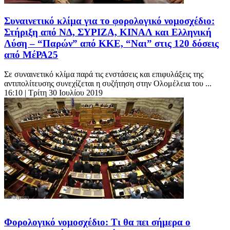
Συναινετικό κλίμα για το φορολογικό νομοσχέδιο:
Στήριξη από ΝΔ, ΣΥΡΙΖΑ, ΚΙΝΑΛ και Ελληνική
Λύση – “Παρών” από ΚΚΕ, “Ναι” στις 120 δόσεις
από ΜέΡΑ25
Σε συναινετικό κλίμα παρά τις ενστάσεις και επιφυλάξεις της
αντιπολίτευσης συνεχίζεται η συζήτηση στην Ολομέλεια του ...
16:10
| Τρίτη 30 Ιουλίου 2019
Φορολογικό νομοσχέδιο: Τι θα πει σήμερα ο