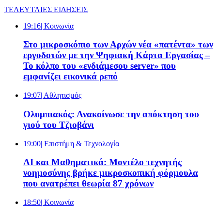
ΤΕΛΕΥΤΑΙΕΣ ΕΙΔΗΣΕΙΣ
19:16
| Κοινωνία
Στο μικροσκόπιο των Αρχών νέα «πατέντα» των
εργοδοτών με την Ψηφιακή Κάρτα Εργασίας –
Το κόλπο του «ενδιάμεσου server» που
εμφανίζει εικονικά ρεπό
19:07
| Αθλητισμός
Ολυμπιακός: Ανακοίνωσε την απόκτηση του
γιού του Τζιοβάνι
19:00
| Επιστήμη & Τεχνολογία
AI και Μαθηματικά: Μοντέλο τεχνητής
νοημοσύνης βρήκε μικροσκοπική φόρμουλα
που ανατρέπει θεωρία 87 χρόνων
18:50
| Κοινωνία