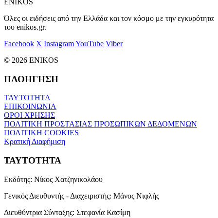
ENIKOS
Όλες οι ειδήσεις από την Ελλάδα και τον κόσμο με την εγκυρότητα
του enikos.gr.
Facebook
X
Instagram
YouTube
Viber
© 2026 ENIKOS
ΠΛΟΗΓΗΣΗ
ΤΑΥΤΟΤΗΤΑ
ΕΠΙΚΟΙΝΩΝΙΑ
ΟΡΟΙ ΧΡΗΣΗΣ
ΠΟΛΙΤΙΚΗ ΠΡΟΣΤΑΣΙΑΣ ΠΡΟΣΩΠΙΚΩΝ ΔΕΔΟΜΕΝΩΝ
ΠΟΛΙΤΙΚΗ COOKIES
Κρατική Διαφήμιση
ΤΑΥΤΟΤΗΤΑ
Εκδότης:
Νίκος Χατζηνικολάου
Γενικός Διευθυντής - Διαχειριστής:
Μάνος Νιφλής
Διευθύντρια Σύνταξης:
Στεφανία Κασίμη