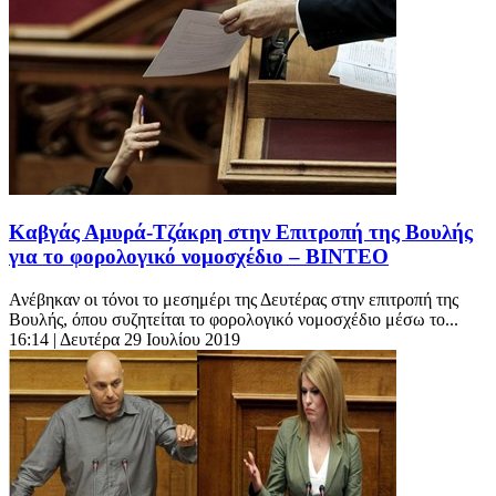
Καβγάς Αμυρά-Tζάκρη στην Επιτροπή της Βουλής
για το φορολογικό νομοσχέδιο – ΒΙΝΤΕΟ
Ανέβηκαν οι τόνοι το μεσημέρι της Δευτέρας στην επιτροπή της
Βουλής, όπου συζητείται το φορολογικό νομοσχέδιο μέσω το...
16:14
| Δευτέρα 29 Ιουλίου 2019