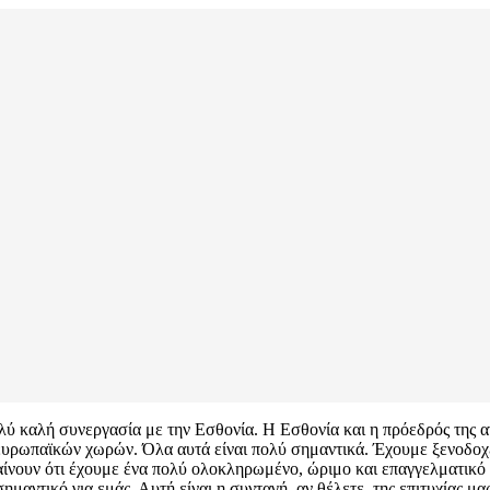
ύ καλή συνεργασία με την Εσθονία. Η Εσθονία και η πρόεδρός της αν
υρωπαϊκών χωρών. Όλα αυτά είναι πολύ σημαντικά. Έχουμε ξενοδοχεία
μαίνουν ότι έχουμε ένα πολύ ολοκληρωμένο, ώριμο και επαγγελματικό 
μαντικό για εμάς. Αυτή είναι η συνταγή, αν θέλετε, της επιτυχίας μα