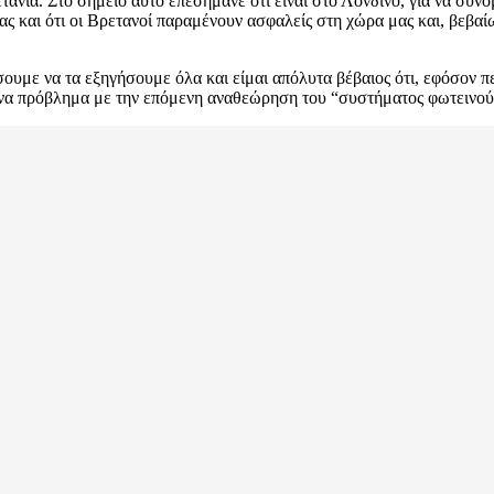
νία. Στο σημείο αυτό επεσήμανε ότι είναι στο Λονδίνο, για να συν
ς και ότι οι Βρετανοί παραμένουν ασφαλείς στη χώρα μας και, βεβαίως
υμε να τα εξηγήσουμε όλα και είμαι απόλυτα βέβαιος ότι, εφόσον π
ανένα πρόβλημα με την επόμενη αναθεώρηση του “συστήματος φωτειν