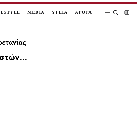
FESTYLE
MEDIA
ΥΓΕΙΑ
ΑΡΘΡΑ
ρετανίας
στών...