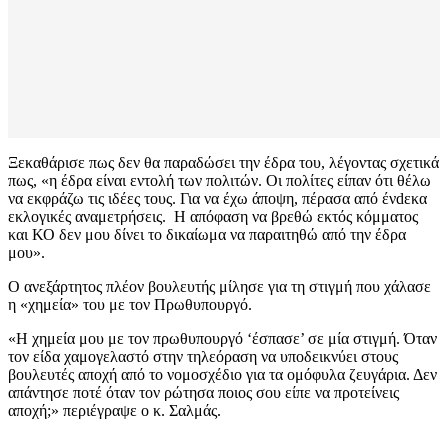
Ξεκαθάρισε πως δεν θα παραδώσει την έδρα του, λέγοντας σχετικά
πως, «η έδρα είναι εντολή των πολιτών. Οι πολίτες είπαν ότι θέλω
να εκφράζω τις ιδέες τους. Για να έχω άποψη, πέρασα από ένdεκα
εκλογικές αναμετρήσεις. Η απόφαση να βρεθώ εκτός κόμματος
και ΚΟ δεν μου δίνει το δικαίωμα να παραιτηθώ από την έδρα
μου».
Ο ανεξάρτητος πλέον βουλευτής μίλησε για τη στιγμή που χάλασε
η «χημεία» του με τον Πρωθυπουργό.
«Η χημεία μου με τον πρωθυπουργό ‘έσπασε’ σε μία στιγμή. Όταν
τον είδα χαμογελαστό στην τηλεόραση να υποδεικνύει στους
βουλευτές αποχή από το νομοσχέδιο για τα ομόφυλα ζευγάρια. Δεν
απάντησε ποτέ όταν τον ρώτησα ποιος σου είπε να προτείνεις
αποχή;» περιέγραψε ο κ. Σαλμάς.