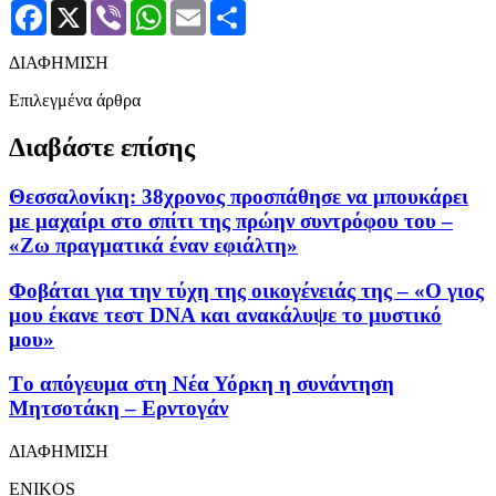
Facebook
X
Viber
WhatsApp
Email
Μοιραστείτε
ΔΙΑΦΗΜΙΣΗ
Επιλεγμένα άρθρα
Διαβάστε επίσης
Θεσσαλονίκη: 38χρονος προσπάθησε να μπουκάρει
με μαχαίρι στο σπίτι της πρώην συντρόφου του –
«Ζω πραγματικά έναν εφιάλτη»
Φοβάται για την τύχη της οικογένειάς της – «Ο γιος
μου έκανε τεστ DNA και ανακάλυψε το μυστικό
μου»
Tο απόγευμα στη Νέα Υόρκη η συνάντηση
Μητσοτάκη – Ερντογάν
ΔΙΑΦΗΜΙΣΗ
ENIKOS