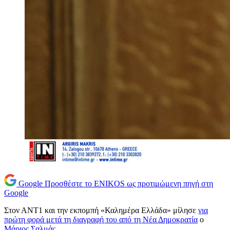
Google
Προσθέστε το ENIKOS ως προτιμώμενη πηγή στη
Google
Στον ΑΝΤ1 και την εκπομπή «Καλημέρα Ελλάδα» μίλησε
για
πρώτη φορά μετά τη διαγραφή του από τη Νέα Δημοκρατία
ο
Μάριος Σαλμάς
.