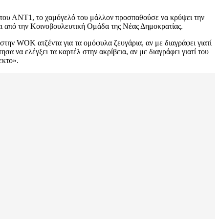
ζ του ΑΝΤ1, το χαμόγελό του μάλλον προσπαθούσε να κρύψει την
ται από την Κοινοβουλευτική Ομάδα της Νέας Δημοκρατίας.
α στην WOK ατζέντα για τα ομόφυλα ζευγάρια, αν με διαγράφει γιατί
σα να ελέγξει τα καρτέλ στην ακρίβεια, αν με διαγράφει γιατί του
εκτο».