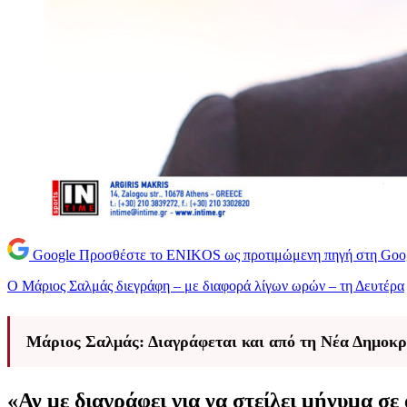
Google
Προσθέστε το ENIKOS ως προτιμώμενη πηγή στη Goo
Ο Μάριος Σαλμάς διεγράφη – με διαφορά λίγων ωρών – τη Δευτέρα
Μάριος Σαλμάς: Διαγράφεται και από τη Νέα Δημοκρ
«Αν με διαγράφει για να στείλει μήνυμα σε