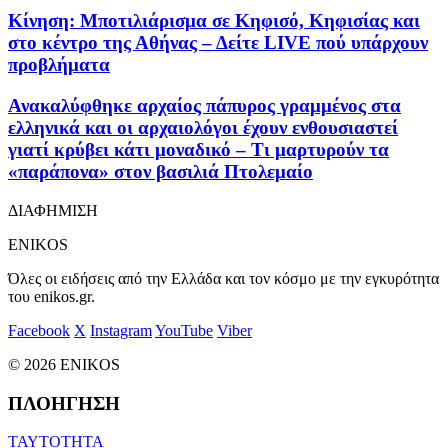
Κίνηση: Μποτιλιάρισμα σε Κηφισό, Κηφισίας και
στο κέντρο της Αθήνας – Δείτε LIVE πού υπάρχουν
προβλήματα
Ανακαλύφθηκε αρχαίος πάπυρος γραμμένος στα
ελληνικά και οι αρχαιολόγοι έχουν ενθουσιαστεί
γιατί κρύβει κάτι μοναδικό – Τι μαρτυρούν τα
«παράπονα» στον βασιλιά Πτολεμαίο
ΔΙΑΦΗΜΙΣΗ
ENIKOS
Όλες οι ειδήσεις από την Ελλάδα και τον κόσμο με την εγκυρότητα
του enikos.gr.
Facebook
X
Instagram
YouTube
Viber
© 2026 ENIKOS
ΠΛΟΗΓΗΣΗ
ΤΑΥΤΟΤΗΤΑ