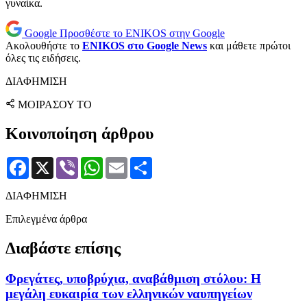
γυναίκα.
Google
Προσθέστε το ENIKOS στην Google
Ακολουθήστε το
ENIKOS στο Google News
και μάθετε πρώτοι
όλες τις ειδήσεις.
ΔΙΑΦΗΜΙΣΗ
ΜΟΙΡΑΣΟΥ ΤΟ
Κοινοποίηση άρθρου
Facebook
X
Viber
WhatsApp
Email
Μοιραστείτε
ΔΙΑΦΗΜΙΣΗ
Επιλεγμένα άρθρα
Διαβάστε επίσης
Φρεγάτες, υποβρύχια, αναβάθμιση στόλου: Η
μεγάλη ευκαιρία των ελληνικών ναυπηγείων