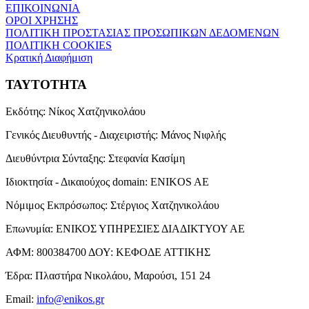
ΕΠΙΚΟΙΝΩΝΙΑ
ΟΡΟΙ ΧΡΗΣΗΣ
ΠΟΛΙΤΙΚΗ ΠΡΟΣΤΑΣΙΑΣ ΠΡΟΣΩΠΙΚΩΝ ΔΕΔΟΜΕΝΩΝ
ΠΟΛΙΤΙΚΗ COOKIES
Κρατική Διαφήμιση
ΤΑΥΤΟΤΗΤΑ
Εκδότης:
Νίκος Χατζηνικολάου
Γενικός Διευθυντής - Διαχειριστής:
Μάνος Νιφλής
Διευθύντρια Σύνταξης:
Στεφανία Κασίμη
Ιδιοκτησία - Δικαιούχος domain:
ENIKOS AE
Νόμιμος Εκπρόσωπος:
Στέργιος Χατζηνικολάου
Επωνυμία:
ΕΝΙΚΟΣ ΥΠΗΡΕΣΙΕΣ ΔΙΑΔΙΚΤΥΟΥ ΑΕ
ΑΦΜ:
800384700
ΔΟΥ:
ΚΕΦΟΔΕ ΑΤΤΙΚΗΣ
Έδρα:
Πλαστήρα Νικολάου, Μαρούσι, 151 24
Email:
info@enikos.gr