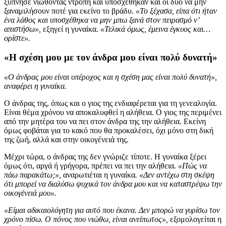
ξύπνησε νιώθοντας ντροπή και υποσχέθηκαν και οι δύο να μην
ξαναμιλήσουν ποτέ για εκείνο το βράδυ.
«Το ξέχασα, είπα ότι ήταν
ένα λάθος και υποσχέθηκα να μην μπω ξανά στον πειρασμό ν’
απιστήσω»,
εξηγεί η γυναίκα.
«Τελικά όμως, έμεινα έγκυος και…
ορίστε».
«Η σχέση μου με τον άνδρα μου είναι πολύ δυνατή»
«Ο άνδρας μου είναι υπέροχος και η σχέση μας είναι πολύ δυνατή»,
αναφέρει η γυναίκα.
Ο άνδρας της, όπως και ο γιος της ενδιαφέρεται για τη γενεαλογία.
Είναι θέμα χρόνου να αποκαλυφθεί η αλήθεια. Ο γιος της περιμένει
από την μητέρα του να πει στον άνδρα της την αλήθεια. Εκείνη
όμως φοβάται για το κακό που θα προκαλέσει, όχι μόνο στη δική
της ζωή, αλλά και στην οικογένειά της.
Μέχρι τώρα, ο άνδρας της δεν γνώριζε τίποτε. Η γυναίκα ξέρει
όμως ότι, αργά ή γρήγορα, πρέπει να πει την αλήθεια.
«Πώς να
πάω παρακάτω;»,
αναρωτιέται η γυναίκα
. «Δεν αντέχω στη σκέψη
ότι μπορεί να διαλύσω ψυχικά τον άνδρα μου και να καταστρέψω την
οικογένειά μου».
«Είμαι αδικαιολόγητη για αυτό που έκανα. Δεν μπορώ να γυρίσω τον
χρόνο πίσω. Ο πόνος που νιώθω, είναι ανείπωτος»,
εξομολογείται η