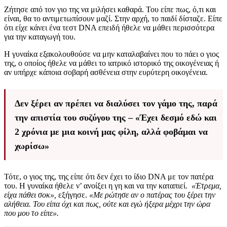
Ζήτησε από τον γιο της να μιλήσει καθαρά. Του είπε πως, ό,τι και
είναι, θα το αντιμετωπίσουν μαζί. Στην αρχή, το παιδί δίσταζε. Είπε
ότι είχε κάνει ένα τεστ DNA επειδή ήθελε να μάθει περισσότερα
για την καταγωγή του.
Η γυναίκα εξακολουθούσε να μην καταλαβαίνει που το πάει ο γιος
της, ο οποίος ήθελε να μάθει το ιατρικό ιστορικό της οικογένειας ή
αν υπήρχε κάποια σοβαρή ασθένεια στην ευρύτερη οικογένεια.
Δεν ξέρει αν πρέπει να διαλύσει τον γάμο της, παρά
την απιστία του συζύγου της – «Έχει δεσμό εδώ και
2 χρόνια με μια κοινή μας φίλη, αλλά φοβάμαι να
χωρίσω»
Τότε, ο γιος της, της είπε ότι δεν έχει το ίδιο DNA με τον πατέρα
του. Η γυναίκα ήθελε ν’ ανοίξει η γη και να την καταπιεί.
«
Έτρεμα
,
είχα
πάθει
σοκ
»,
εξήγησε.
«Με ρώτησε αν ο πατέρας του ξέρει την
αλήθεια. Του είπα όχι και πως, ούτε και εγώ ήξερα μέχρι την ώρα
που μου το είπε».