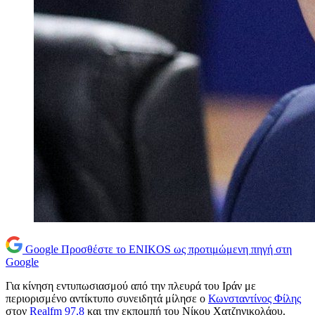
Google
Προσθέστε το ENIKOS ως προτιμώμενη πηγή στη
Google
Για κίνηση εντυπωσιασμού από την πλευρά του Ιράν με
περιορισμένο αντίκτυπο συνειδητά μίλησε ο
Κωνσταντίνος Φίλης
στον
Realfm 97,8
και την εκπομπή του Νίκου Χατζηνικολάου.