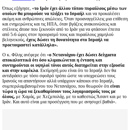
Όπως εξήγησε, «
το Ιράν έχει άλλου τύπου πυραύλους μέσω των
οποίων θα μπορούσε να πλήξει το Ισραήλ
και να προκαλέσει
ακόμη και ανθρώπινες απώλειες. Όταν προαναγγέλλεις μια επίθεση
και ενημερώνεις και τις ΗΠΑ, όταν βγάζεις ανακοινώσεις και
στέλνεις drone που ξεκινούν από το Ιράν για να φτάσουν έπειτα
από 5-6 ώρες στον προορισμό τους και πυραύλους χαμηλού
βεληνεκούς,
έχεις δώσει τη δυνατότητα στο Ισραήλ να
προετοιμαστεί κατάλληλα».
Ο κ. Φίλης ανέφερε ότι «
ο Νετανιάχου έχει δώσει δείγματα
αποκαλυπτικά ότι όσο κλιμακώνεται η ένταση και
συντηρούνται οι υψηλοί τόνοι αυτός διατηρείται στην εξουσία
και στην καρέκλα
. Εκτίμησή μου είναι ότι το Ισραήλ δεν θα
αντιδράσει με τόσο σφοδρό τρόπο ώστε να υποχρεώσει τους
Ιρανούς να απαντήσουν αλλά υπάρχουν κάποιοι στο Ισραήλ,
συμπεριλαμβανομένου του Νετανιάχου, που θεωρούν ότι
είναι
τώρα η ώρα να ξεκαθαρίσουν τους λογαριασμούς τους με
όλους,
με Χαμάς, με Χεζμπολάχ, με το καθεστώς Άσαντ και με το
Ιράν. Και αυτό είναι μια προσέγγιση που με ανησυχεί βαθιά».