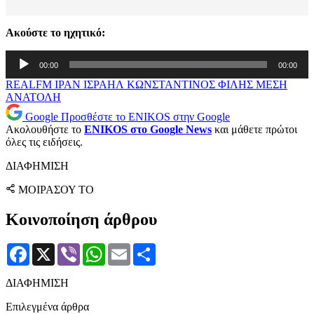
Ακούστε το ηχητικό:
Πρόγραμμα
00:00
00:00
Αναπαραγωγής
Ήχου
REALFM
ΙΡΑΝ
ΙΣΡΑΗΛ
ΚΩΝΣΤΑΝΤΙΝΟΣ ΦΙΛΗΣ
ΜΕΣΗ
ΑΝΑΤΟΛΗ
Google
Προσθέστε το ENIKOS στην Google
Ακολουθήστε το
ENIKOS στο Google News
και μάθετε πρώτοι
όλες τις ειδήσεις.
ΔΙΑΦΗΜΙΣΗ
ΜΟΙΡΑΣΟΥ ΤΟ
Κοινοποίηση άρθρου
Facebook
X
Viber
WhatsApp
Email
Μοιραστείτε
ΔΙΑΦΗΜΙΣΗ
Επιλεγμένα άρθρα