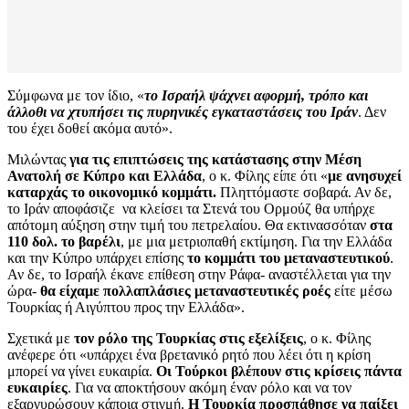
Σύμφωνα με τον ίδιο, «
το Ισραήλ ψάχνει αφορμή, τρόπο και
άλλοθι να χτυπήσει τις πυρηνικές εγκαταστάσεις του Ιράν
. Δεν
του έχει δοθεί ακόμα αυτό».
Μιλώντας
για τις επιπτώσεις της κατάστασης στην Μέση
Ανατολή σε Κύπρο και Ελλάδα
, ο κ. Φίλης είπε ότι «
με ανησυχεί
καταρχάς το οικονομικό κομμάτι.
Πληττόμαστε σοβαρά. Αν δε,
το Ιράν αποφάσιζε να κλείσει τα Στενά του Ορμούζ θα υπήρχε
απότομη αύξηση στην τιμή του πετρελαίου. Θα εκτινασσόταν
στα
110 δολ. το βαρέλι
, με μια μετριοπαθή εκτίμηση. Για την Ελλάδα
και την Κύπρο υπάρχει επίσης
το κομμάτι του μεταναστευτικού
.
Αν δε, το Ισραήλ έκανε επίθεση στην Ράφα- αναστέλλεται για την
ώρα-
θα είχαμε πολλαπλάσιες μεταναστευτικές ροές
είτε μέσω
Τουρκίας ή Αιγύπτου προς την Ελλάδα».
Σχετικά με
τον ρόλο της Τουρκίας στις εξελίξεις
, ο κ. Φίλης
ανέφερε ότι «υπάρχει ένα βρετανικό ρητό που λέει ότι η κρίση
μπορεί να γίνει ευκαιρία.
Οι Τούρκοι βλέπουν στις κρίσεις πάντα
ευκαιρίες
. Για να αποκτήσουν ακόμη έναν ρόλο και να τον
εξαργυρώσουν κάποια στιγμή.
Η Τουρκία προσπάθησε να παίξει